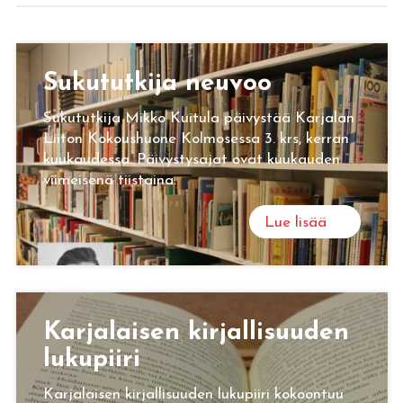
Su­ku­tut­ki­ja neu­voo
Sukututkija Mikko Kuitula päivystää Karjalan
Liiton Kokoushuone Kolmosessa 3. krs, kerran
kuukaudessa. Päivystysajat ovat kuukauden
viimeisenä tiistaina.
Lue lisää
Kar­ja­lai­sen kir­jal­li­suu­den
lu­ku­pii­ri
Karjalaisen kirjallisuuden lukupiiri kokoontuu