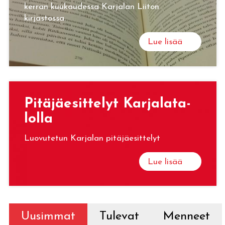
kerran kuukaudessa Karjalan Liiton
kirjastossa.
Lue lisää
Pi­tä­jäe­sit­te­lyt Kar­ja­la­ta­
lol­la
Luovutetun Karjalan pitäjäesittelyt
Lue lisää
Uusimmat
Tulevat
Menneet