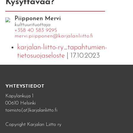
Kysyttävää?
Piipponen Mervi
kulttuurituottaja
+358 40 583 9295
mervi.​piipponen@​kar​jala​nlii​tto.​fi
karjalan-liitto-ry_tapahtumien-
tietosuojaseloste
| 17.10.2023
YHTEYSTIEDOT
Käpylänkuja 1
00610 Helsinki
toimisto(at)karjalanliitto.fi
Copyright Karjalan Liitto ry