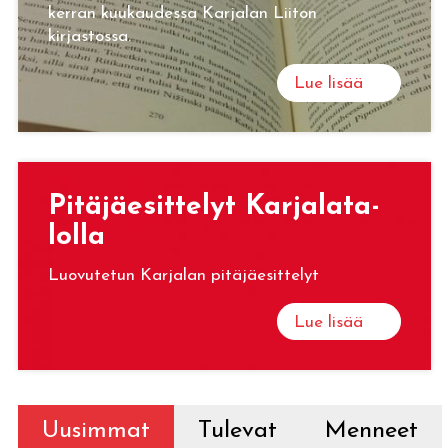
kerran kuukaudessa Karjalan Liiton
kirjastossa.
Lue lisää
Pi­tä­jäe­sit­te­lyt Kar­ja­la­ta­
lol­la
Luovutetun Karjalan pitäjäesittelyt
Lue lisää
Uusimmat
Tulevat
Menneet