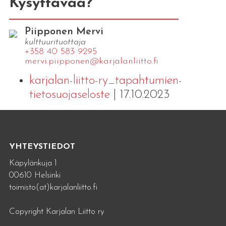
Kysyttävää?
Piipponen Mervi
kulttuurituottaja
+358 40 583 9295
mervi.​piipponen@​kar​jala​nlii​tto.​fi
karjalan-liitto-ry_tapahtumien-
tietosuojaseloste
| 17.10.2023
YHTEYSTIEDOT
Käpylänkuja 1
00610 Helsinki
toimisto(at)karjalanliitto.fi
Copyright Karjalan Liitto ry