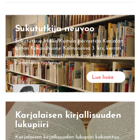
Su­ku­tut­ki­ja neu­voo
Sukututkija Mikko Kuitula päivystää Karjalan
Liiton Kokoushuone Kolmosessa 3. krs, kerran
kuukaudessa. Päivystysajat ovat kuukauden
viimeisenä tiistaina.
Lue lisää
Kar­ja­lai­sen kir­jal­li­suu­den
lu­ku­pii­ri
Karjalaisen kirjallisuuden lukupiiri kokoontuu