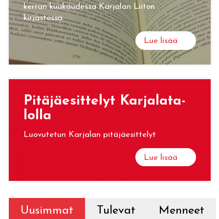
kerran kuukaudessa Karjalan Liiton
kirjastossa.
Lue lisää
Pi­tä­jäe­sit­te­lyt Kar­ja­la­ta­
lol­la
Luovutetun Karjalan pitäjäesittelyt
Lue lisää
Uusimmat
Tulevat
Menneet