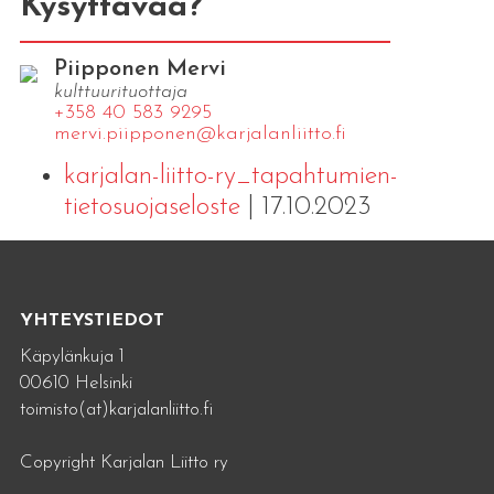
Kysyttävää?
Piipponen Mervi
kulttuurituottaja
+358 40 583 9295
mervi.​piipponen@​kar​jala​nlii​tto.​fi
karjalan-liitto-ry_tapahtumien-
tietosuojaseloste
| 17.10.2023
YHTEYSTIEDOT
Käpylänkuja 1
00610 Helsinki
toimisto(at)karjalanliitto.fi
Copyright Karjalan Liitto ry