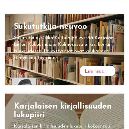
Su­ku­tut­ki­ja neu­voo
Sukututkija Mikko Kuitula päivystää Karjalan
Liiton Kokoushuone Kolmosessa 3. krs, kerran
kuukaudessa. Päivystysajat ovat kuukauden
viimeisenä tiistaina.
Lue lisää
Kar­ja­lai­sen kir­jal­li­suu­den
lu­ku­pii­ri
Karjalaisen kirjallisuuden lukupiiri kokoontuu