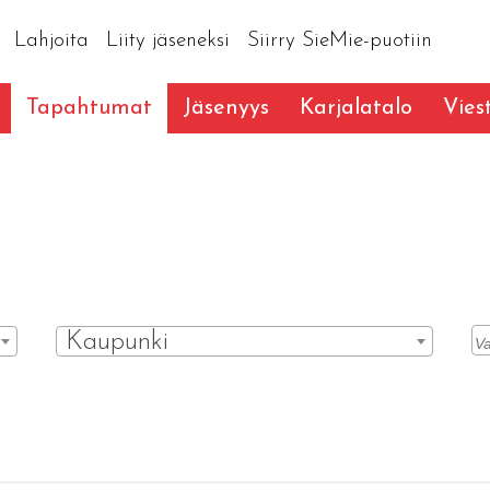
Lahjoita
Liity jäseneksi
Siirry SieMie-puotiin
Tapahtumat
Jäsenyys
Karjalatalo
Vies
Kaupunki