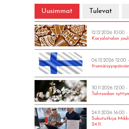
Uusimmat
Tulevat
12.12.2026 10:00 -
Karjalatalon joul
06.12.2026 12:00 
Itsenäisyyspäivän
30.11.2026 12:00 -
Talvisodan syttym
24.11.2026 16:00 -
Sukututkija Mikk
24.11.