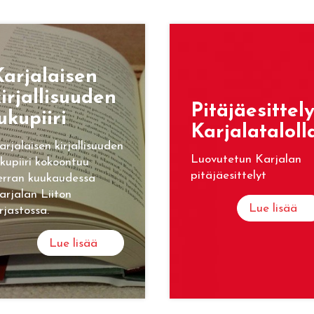
ar­ja­lai­sen
ir­jal­li­suu­den
Pi­tä­jäe­sit­te­l
u­ku­pii­ri
Kar­ja­la­ta­lol­l
arjalaisen kirjallisuuden
Luovutetun Karjalan
ukupiiri kokoontuu
pitäjäesittelyt
erran kuukaudessa
arjalan Liiton
Lue lisää
irjastossa.
Lue lisää