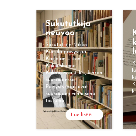
Su­ku­tut­ki­ja
neu­voo
K
k
Sukututkija Mikko
l
Kuitula päivystää
Karjalan Liiton
K
Kokoushuone
l
Kolmosessa 3. krs, kerran
k
kuukaudessa.
K
Päivystysajat ovat
k
kuukauden viimeisenä
tiistaina.
Lue lisää