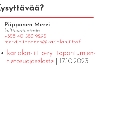
ysyttävää?
Piipponen Mervi
kulttuurituottaja
+358 40 583 9295
mervi.​piipponen@​kar​jala​nlii​tto.​fi
karjalan-liitto-ry_tapahtumien-
tietosuojaseloste
| 17.10.2023