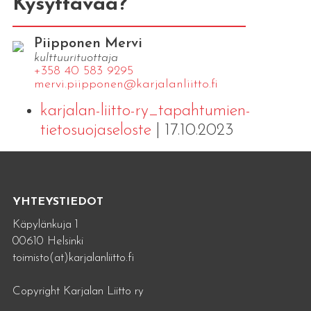
Kysyttävää?
Piipponen Mervi
kulttuurituottaja
+358 40 583 9295
mervi.​piipponen@​kar​jala​nlii​tto.​fi
karjalan-liitto-ry_tapahtumien-
tietosuojaseloste
| 17.10.2023
YHTEYSTIEDOT
Käpylänkuja 1
00610 Helsinki
toimisto(at)karjalanliitto.fi
Copyright Karjalan Liitto ry