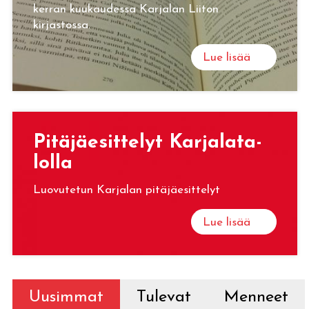
kerran kuukaudessa Karjalan Liiton
kirjastossa.
Lue lisää
Pi­tä­jäe­sit­te­lyt Kar­ja­la­ta­
lol­la
Luovutetun Karjalan pitäjäesittelyt
Lue lisää
Uusimmat
Tulevat
Menneet