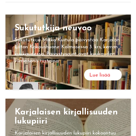
Su­ku­tut­ki­ja neu­voo
Sukututkija Mikko Kuitula päivystää Karjalan
Liiton Kokoushuone Kolmosessa 3. krs, kerran
kuukaudessa. Päivystysajat ovat kuukauden
viimeisenä tiistaina.
Lue lisää
Kar­ja­lai­sen kir­jal­li­suu­den
lu­ku­pii­ri
Karjalaisen kirjallisuuden lukupiiri kokoontuu