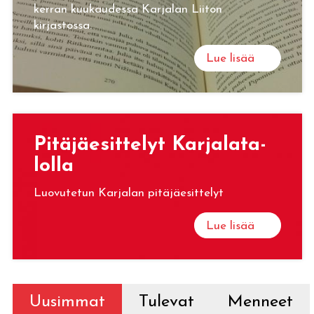
kerran kuukaudessa Karjalan Liiton
kirjastossa.
Lue lisää
Pi­tä­jäe­sit­te­lyt Kar­ja­la­ta­
lol­la
Luovutetun Karjalan pitäjäesittelyt
Lue lisää
Uusimmat
Tulevat
Menneet