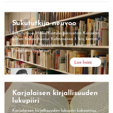
Su­ku­tut­ki­ja neu­voo
Sukututkija Mikko Kuitula päivystää Karjalan
Liiton Kokoushuone Kolmosessa 3. krs, kerran
kuukaudessa. Päivystysajat ovat kuukauden
viimeisenä tiistaina.
Lue lisää
Kar­ja­lai­sen kir­jal­li­suu­den
lu­ku­pii­ri
Karjalaisen kirjallisuuden lukupiiri kokoontuu