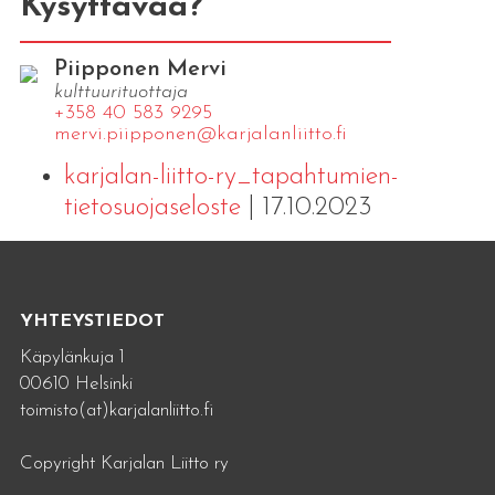
Kysyttävää?
Piipponen Mervi
kulttuurituottaja
+358 40 583 9295
mervi.​piipponen@​kar​jala​nlii​tto.​fi
karjalan-liitto-ry_tapahtumien-
tietosuojaseloste
| 17.10.2023
YHTEYSTIEDOT
Käpylänkuja 1
00610 Helsinki
toimisto(at)karjalanliitto.fi
Copyright Karjalan Liitto ry