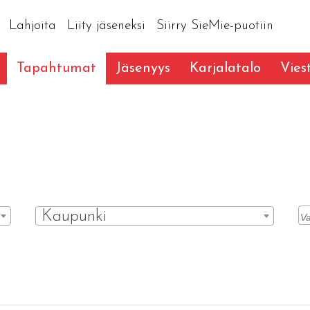
Lahjoita
Liity jäseneksi
Siirry SieMie-puotiin
Tapahtumat
Jäsenyys
Karjalatalo
Vies
Kaupunki