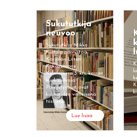
Su­ku­tut­ki­ja
neu­voo
K
k
Sukututkija Mikko
l
Kuitula päivystää
Karjalan Liiton
K
Kokoushuone
l
Kolmosessa 3. krs, kerran
k
kuukaudessa.
K
Päivystysajat ovat
k
kuukauden viimeisenä
tiistaina.
Lue lisää