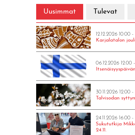
Uusimmat
Tulevat
12.12.2026 10:00 -
Karjalatalon joul
06.12.2026 12:00 
Itsenäisyyspäivän
30.11.2026 12:00 -
Talvisodan syttym
24.11.2026 16:00 -
Sukututkija Mikk
24.11.