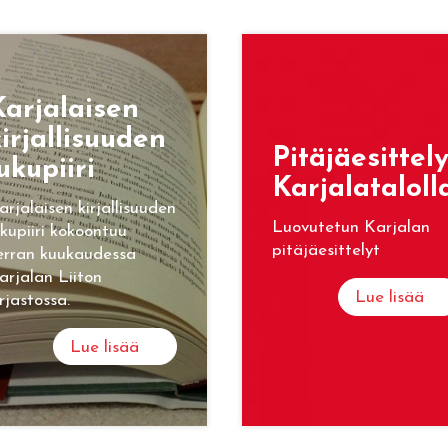
ar­ja­lai­sen
ir­jal­li­suu­den
Pi­tä­jäe­sit­te­l
u­ku­pii­ri
Kar­ja­la­ta­lol­l
arjalaisen kirjallisuuden
Luovutetun Karjalan
ukupiiri kokoontuu
pitäjäesittelyt
erran kuukaudessa
arjalan Liiton
Lue lisää
irjastossa.
Lue lisää