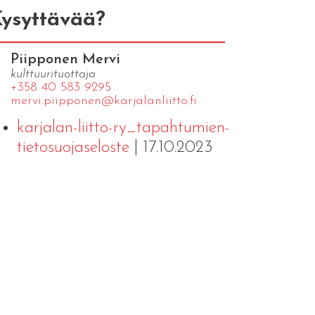
ysyttävää?
Piipponen Mervi
kulttuurituottaja
+358 40 583 9295
mervi.​piipponen@​kar​jala​nlii​tto.​fi
karjalan-liitto-ry_tapahtumien-
tietosuojaseloste
| 17.10.2023