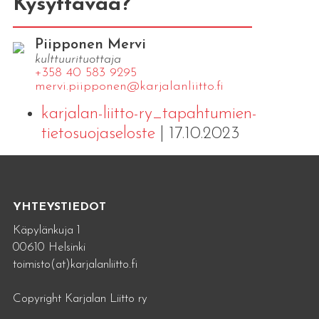
Kysyttävää?
Piipponen Mervi
kulttuurituottaja
+358 40 583 9295
mervi.​piipponen@​kar​jala​nlii​tto.​fi
karjalan-liitto-ry_tapahtumien-
tietosuojaseloste
| 17.10.2023
YHTEYSTIEDOT
Käpylänkuja 1
00610 Helsinki
toimisto(at)karjalanliitto.fi
Copyright Karjalan Liitto ry