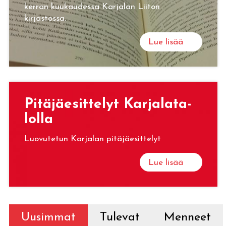
kerran kuukaudessa Karjalan Liiton
kirjastossa.
Lue lisää
Pi­tä­jäe­sit­te­lyt Kar­ja­la­ta­
lol­la
Luovutetun Karjalan pitäjäesittelyt
Lue lisää
Uusimmat
Tulevat
Menneet