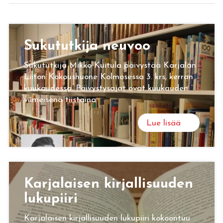
Su­ku­tut­ki­ja neu­voo
Sukututkija Mikko Kuitula päivystää Karjalan
Liiton Kokoushuone Kolmosessa 3. krs, kerran
kuukaudessa. Päivystysajat ovat kuukauden
viimeisenä tiistaina.
Lue lisää
Kar­ja­lai­sen kir­jal­li­suu­den
lu­ku­pii­ri
Karjalaisen kirjallisuuden lukupiiri kokoontuu