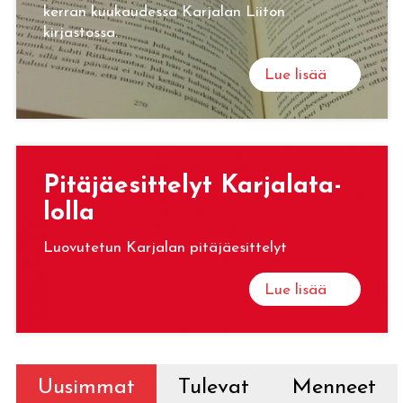
kerran kuukaudessa Karjalan Liiton
kirjastossa.
Lue lisää
Pi­tä­jäe­sit­te­lyt Kar­ja­la­ta­
lol­la
Luovutetun Karjalan pitäjäesittelyt
Lue lisää
Uusimmat
Tulevat
Menneet