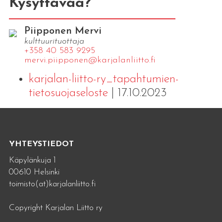
Kysyttävää?
Piipponen Mervi
kulttuurituottaja
+358 40 583 9295
mervi.​piipponen@​kar​jala​nlii​tto.​fi
karjalan-liitto-ry_tapahtumien-
tietosuojaseloste
| 17.10.2023
YHTEYSTIEDOT
Käpylänkuja 1
00610 Helsinki
toimisto(at)karjalanliitto.fi
Copyright Karjalan Liitto ry