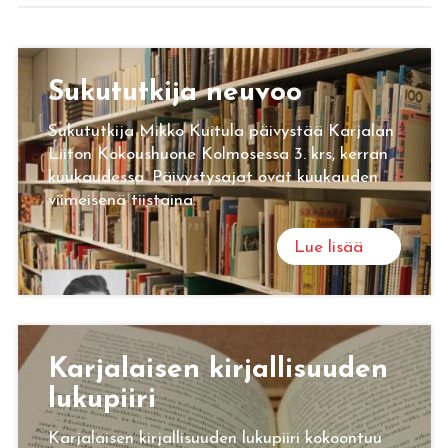
Su­ku­tut­ki­ja neu­voo
Sukututkija Mikko Kuitula päivystää Karjalan
Liiton Kokoushuone Kolmosessa 3. krs, kerran
kuukaudessa. Päivystysajat ovat kuukauden
viimeisenä tiistaina.
Lue lisää
Kar­ja­lai­sen kir­jal­li­suu­den
lu­ku­pii­ri
Karjalaisen kirjallisuuden lukupiiri kokoontuu