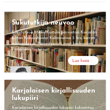
Su­ku­tut­ki­ja neu­voo
Sukututkija Mikko Kuitula päivystää Karjalan
Liiton Kokoushuone Kolmosessa 3. krs, kerran
kuukaudessa. Päivystysajat ovat kuukauden
viimeisenä tiistaina.
Lue lisää
Kar­ja­lai­sen kir­jal­li­suu­den
lu­ku­pii­ri
Karjalaisen kirjallisuuden lukupiiri kokoontuu