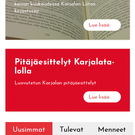
kerran kuukaudessa Karjalan Liiton
kirjastossa.
Lue lisää
Pi­tä­jäe­sit­te­lyt Kar­ja­la­ta­
lol­la
Luovutetun Karjalan pitäjäesittelyt
Lue lisää
Uusimmat
Tulevat
Menneet