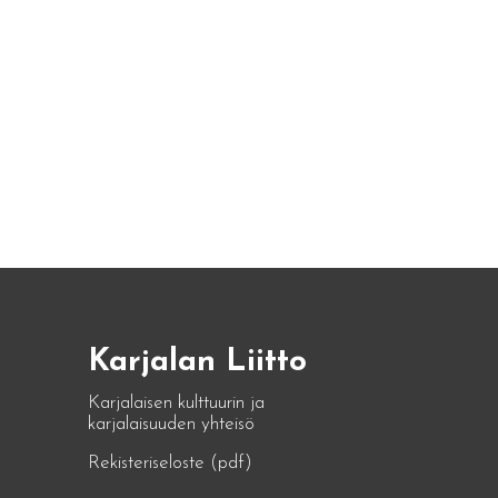
Karjalan Liitto
Karjalaisen kulttuurin ja
karjalaisuuden yhteisö
Rekisteriseloste (pdf)