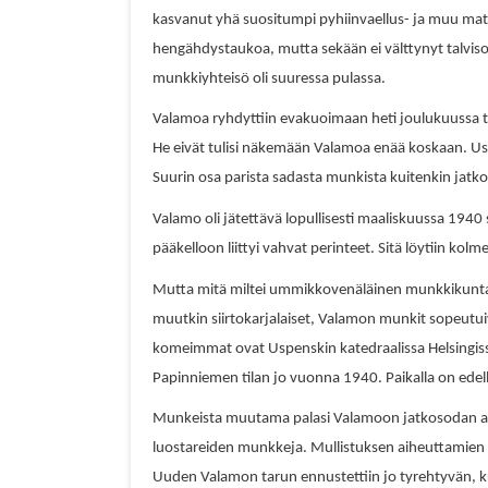
kasvanut yhä suositumpi pyhiinvaellus- ja muu matk
hengähdystaukoa, mutta sekään ei välttynyt talvisoda
munkkiyhteisö oli suuressa pulassa.
Valamoa ryhdyttiin evakuoimaan heti joulukuussa tal
He eivät tulisi näkemään Valamoa enää koskaan. Us
Suurin osa parista sadasta munkista kuitenkin jatk
Valamo oli jätettävä lopullisesti maaliskuussa 1940 
pääkelloon liittyi vahvat perinteet. Sitä löytiin kol
Mutta mitä miltei ummikkovenäläinen munkkikunta te
muutkin siirtokarjalaiset, Valamon munkit sopeutui
komeimmat ovat Uspenskin katedraalissa Helsingissä 
Papinniemen tilan jo vuonna 1940. Paikalla on ede
Munkeista muutama palasi Valamoon jatkosodan aik
luostareiden munkkeja. Mullistuksen aiheuttamien s
Uuden Valamon tarun ennustettiin jo tyrehtyvän, ku