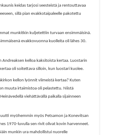
aunis keidas tarjosi seesteistä ja rentouttavaa
eeseen, sillä pian evakkotaipaleelle pakotettu
aimmat munkitkin kuljetettiin turvaan ensimmäisinä.
immäisenä evakkovuonna kuolleita oli lähes 30.
än Andreaksen kelloa kaksitoista kertaa. Luostarin
rtaa oli soitettava silloin, kun luostari kuolee.
irkon kellon lyönnit viimeistä kertaa? Kuten
 muuta irtaimistoa oli pelastettu. Niistä
einävedellä viehättävällä paikalla sijainneen
ne muutti myöhemmin myös Petsamon ja Konevitsan
s 1970-luvulla sen rivit olivat kovin harvenneet.
Näin munkin ura mahdollistui nuorelle