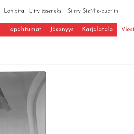
Lahjoita
Liity jäseneksi
Siirry SieMie-puotiin
Tapahtumat
Jäsenyys
Karjalatalo
Vies