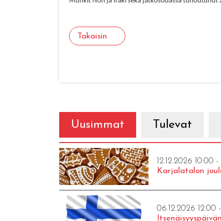
Munkit Non ja Irakl sekä jatkosodassa tuhoutunut 
Takaisin
Uusimmat
Tulevat
12.12.2026 10:00 -
Karjalatalon joul
06.12.2026 12:00 
Itsenäisyyspäivän