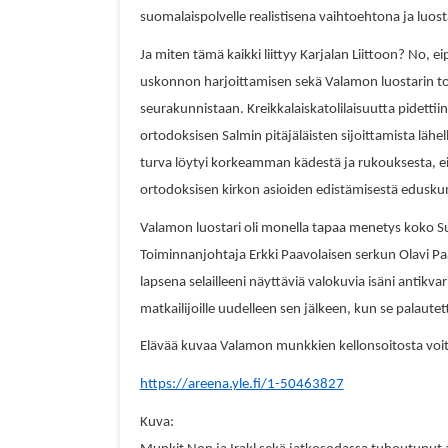
suomalaispolvelle realistisena vaihtoehtona ja luosta
Ja miten tämä kaikki liittyy Karjalan Liittoon? No,
uskonnon harjoittamisen sekä Valamon luostarin t
seurakunnistaan. Kreikkalaiskatolilaisuutta pidettiin 
ortodoksisen Salmin pitäjäläisten sijoittamista läh
turva löytyi korkeamman kädestä ja rukouksesta, ei
ortodoksisen kirkon asioiden edistämisestä edusku
Valamon luostari oli monella tapaa menetys koko Su
Toiminnanjohtaja Erkki Paavolaisen serkun Olavi P
lapsena selailleeni näyttäviä valokuvia isäni antikv
matkailijoille uudelleen sen jälkeen, kun se palaute
Elävää kuvaa Valamon munkkien kellonsoitosta voit
https://areena.yle.fi/1-50463827
Kuva: