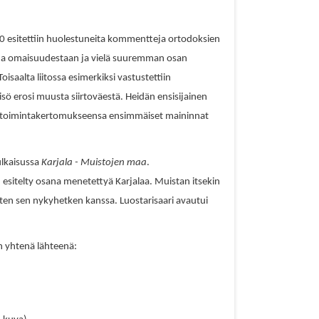
940 esitettiin huolestuneita kommentteja ortodoksien
tia omaisuudestaan ja vielä suuremman osan
oisaalta liitossa esimerkiksi vastustettiin
sö erosi muusta siirtoväestä. Heidän ensisijainen
asi toimintakertomukseensa ensimmäiset maininnat
ulkaisussa
Karjala - Muistojen maa
.
sitelty osana menetettyä Karjalaa. Muistan itsekin
usten sen nykyhetken kanssa. Luostarisaari avautui
n yhtenä lähteenä: