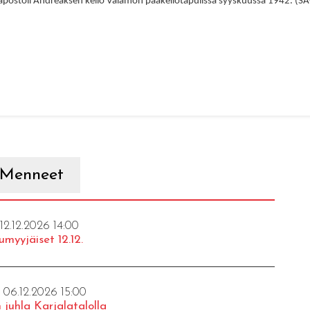
apostoli Andreaksen kello Valamon pääkellotapulissa syyskuussa 1942. (SA
Menneet
 12.12.2026 14:00
umyyjäiset 12.12.
- 06.12.2026 15:00
 juhla Karjalatalolla