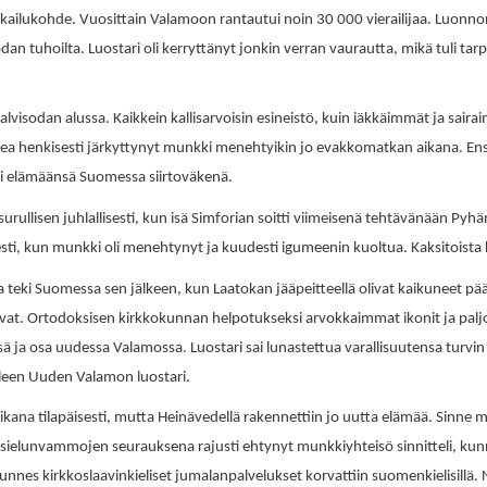
ailukohde. Vuosittain Valamoon rantautui noin 30 000 vierailijaa. Luonnonk
n tuhoilta. Luostari oli kerryttänyt jonkin verran vaurautta, mikä tuli tarp
visodan alussa. Kaikkein kallisarvoisin esineistö, kuin iäkkäimmät ja sair
ea henkisesti järkyttynyt munkki menehtyikin jo evakkomatkan aikana. Ens
oi elämäänsä Suomessa siirtoväkenä.
surullisen juhlallisesti, kun isä Simforian soitti viimeisenä tehtävänään Pyh
mesti, kun munkki oli menehtynyt ja kuudesti igumeenin kuoltua. Kaksitoista ke
ki Suomessa sen jälkeen, kun Laatokan jääpeitteellä olivat kaikuneet pääk
vat. Ortodoksisen kirkkokunnan helpotukseksi arvokkaimmat ikonit ja paljon
ja osa uudessa Valamossa. Luostari sai lunastettua varallisuutensa turvin H
lleen Uuden Valamon luostari.
ana tilapäisesti, mutta Heinävedellä rakennettiin jo uutta elämää. Sin
ielunvammojen seurauksena rajusti ehtynyt munkkiyhteisö sinnitteli, kunne
nnes kirkkoslaavinkieliset jumalanpalvelukset korvattiin suomenkielisillä. 