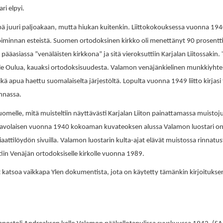
ri elpyi.
 eipä juuri paljoakaan, mutta hiukan kuitenkin. Liittokokouksessa vuonna 1
oiminnan esteistä. Suomen ortodoksinen kirkko oli menettänyt 90 prosent
pääasiassa ”venäläisten kirkkona” ja sitä vieroksuttiin Karjalan Liitossakin. T
elle Oulua, kauaksi ortodoksisuudesta. Valamon venäjänkielinen munkkiyhtei
kä apua haettu suomalaiselta järjestöltä. Lopulta vuonna 1949 liitto kirj
nnassa.
omelle, mitä muisteltiin näyttävästi Karjalan Liiton painattamassa muistoj
aavolaisen vuonna 1940 kokoaman kuvateoksen alussa Valamon luostari on e
ariaattilöydön sivuilla. Valamon luostarin kulta-ajat elävät muistossa rinnat
ttiin Venäjän ortodoksiselle kirkolle vuonna 1989.
 katsoa vaikkapa Ylen dokumentista, jota on käytetty tämänkin kirjoitukse