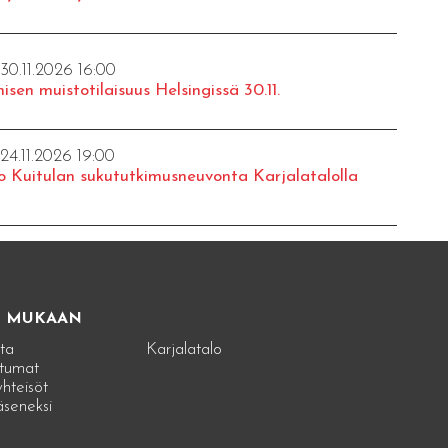
 30.11.2026 16:00
isen muistotilaisuus Helsingissä 30.11.
 24.11.2026 19:00
o Kuitulan sukututkimusneuvonta Karjalatalolla
E MUKAAN
ta
Karjalatalo
tumat
hteisöt
jäseneksi