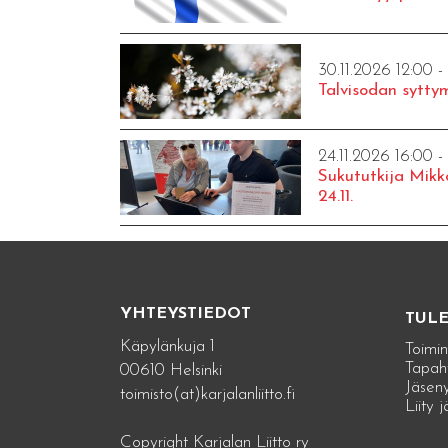
30.11.2026 12:00 -
Talvisodan syttym
24.11.2026 16:00 -
Sukututkija Mikk
24.11.
YHTEYSTIEDOT
TUL
Käpylänkuja 1
Toimin
Tapah
00610 Helsinki
Jäseny
toimisto(at)karjalanliitto.fi
Liity 
Copyright Karjalan Liitto ry