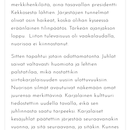
merkkihenkilöitä, aina tasavallan presidentti
Kekkosesta lähtien. Järjestäjien tunnelmat
olivat osin haikeat, koska olihan kyseessä
eräänlainen tilinpäätös. Tärkeän ajanjakson
loppu. Liiton tulevaisuus oli vaakalaudalla,
nuorisoa ei kiinnostanut.
Sitten tapahtui jotain odottamatonta. Juhlat
saivat valtavasti huomiota ja lehtien
palstatilaa, mikä nostattikin
siirtokarjalaisuuden uusiin ulottuvuuksiin.
Nuorison silmät avautuivat näkemään omat
juurensa merkittävinä. Karjalainen kulttuuri
tiedostettiin uudella tavalla, eikä sen
juhlinnasta saatu tarpeeksi. Karjalaiset
kesäjuhlat päätettiin järjestää seuraavanakin
vuonna, ja sitä seuraavana, ja sitäkin. Kunnes