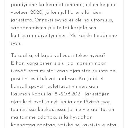
päädymme katkeamattomana juhlien ketjuna
vuoteen 2020, jolloin juhlia ei yllättäen
järjestetä. Onneksi syynä ei ole haluttomuus,
vapaaehtoisten puute tai karjalaisen
kulttuurin näivettyminen. Me kaikki tiedämme
syyn.
Toisaalta, ehkäpä välivuosi tekee hyvää?
Eihän karjalainen sielu jää märehtimään
ikävää sattumusta, vaan ajatusten suunta on
positiivisesti tulevaisuudessa. Karjalaiset
kansallispuvut tuulettuvat viimeistään
Rauman kaduilla 18.–20.6.2021. Järjestäjien
ajatukset ovat jo nyt juhlia edeltävissä työn
touhuisissa kuukausissa. Ja me vieraat tuskin
maltamme odottaa, sillä hyväähän
kannattaa odottaa, vaikka se kaksikin vuotta.