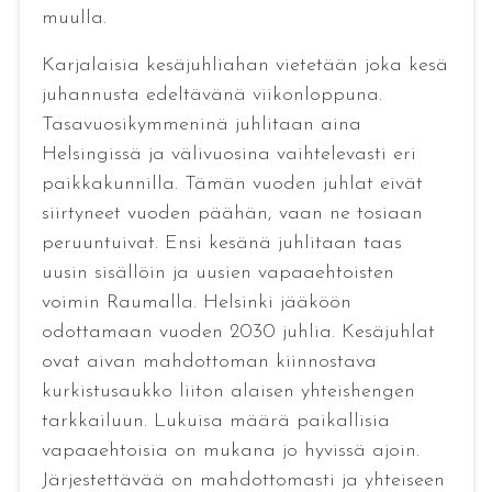
muulla.
Karjalaisia kesäjuhliahan vietetään joka kesä
juhannusta edeltävänä viikonloppuna.
Tasavuosikymmeninä juhlitaan aina
Helsingissä ja välivuosina vaihtelevasti eri
paikkakunnilla. Tämän vuoden juhlat eivät
siirtyneet vuoden päähän, vaan ne tosiaan
peruuntuivat. Ensi kesänä juhlitaan taas
uusin sisällöin ja uusien vapaaehtoisten
voimin Raumalla. Helsinki jääköön
odottamaan vuoden 2030 juhlia. Kesäjuhlat
ovat aivan mahdottoman kiinnostava
kurkistusaukko liiton alaisen yhteishengen
tarkkailuun. Lukuisa määrä paikallisia
vapaaehtoisia on mukana jo hyvissä ajoin.
Järjestettävää on mahdottomasti ja yhteiseen