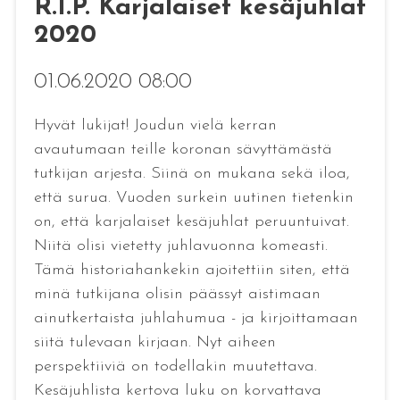
R.I.P. Karjalaiset kesäjuhlat
2020
01.06.2020 08:00
Hyvät lukijat! Joudun vielä kerran
avautumaan teille koronan sävyttämästä
tutkijan arjesta. Siinä on mukana sekä iloa,
että surua. Vuoden surkein uutinen tietenkin
on, että karjalaiset kesäjuhlat peruuntuivat.
Niitä olisi vietetty juhlavuonna komeasti.
Tämä historiahankekin ajoitettiin siten, että
minä tutkijana olisin päässyt aistimaan
ainutkertaista juhlahumua - ja kirjoittamaan
siitä tulevaan kirjaan. Nyt aiheen
perspektiiviä on todellakin muutettava.
Kesäjuhlista kertova luku on korvattava