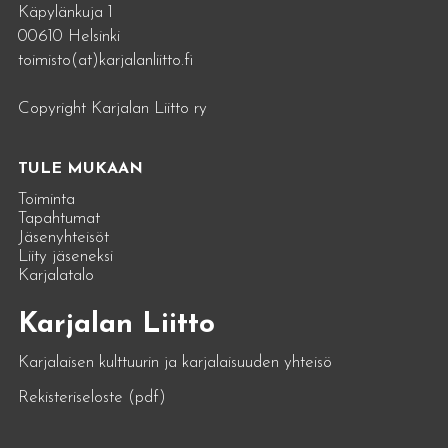
Käpylänkuja 1
00610 Helsinki
toimisto(at)karjalanliitto.fi
Copyright Karjalan Liitto ry
TULE MUKAAN
Toiminta
Tapahtumat
Jäsenyhteisöt
Liity jäseneksi
Karjalatalo
Karjalan Liitto
Karjalaisen kulttuurin ja karjalaisuuden yhteisö
Rekisteriseloste (pdf)