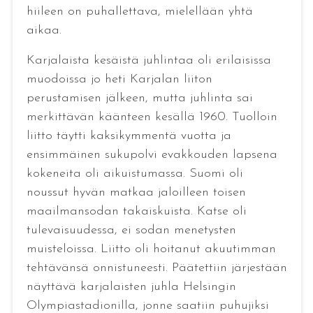
hiileen on puhallettava, mielellään yhtä
aikaa.
Karjalaista kesäistä juhlintaa oli erilaisissa
muodoissa jo heti Karjalan liiton
perustamisen jälkeen, mutta juhlinta sai
merkittävän käänteen kesällä 1960. Tuolloin
liitto täytti kaksikymmentä vuotta ja
ensimmäinen sukupolvi evakkouden lapsena
kokeneita oli aikuistumassa. Suomi oli
noussut hyvän matkaa jaloilleen toisen
maailmansodan takaiskuista. Katse oli
tulevaisuudessa, ei sodan menetysten
muisteloissa. Liitto oli hoitanut akuutimman
tehtävänsä onnistuneesti. Päätettiin järjestään
näyttävä karjalaisten juhla Helsingin
Olympiastadionilla, jonne saatiin puhujiksi