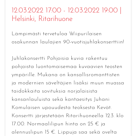
12.03.2022 17:00 - 12.03.2022 19:00
|
Helsinki
, Ritarihuone
Lämpimästi tervetuloa Wiipurilaisen
osakunnan laulajien 90-vuotisjuhlakonserttiin!
Juhlakonsertti Pohjoisia kuvia rakentuu
pohjoista luontomaisemaa kuvaavien teosten
ympärille. Mukana on kansallisromanttisten
ja modernien säveltäjien lisäksi muun muassa
taidokkaita sovituksia norjalaisista
kansanlauluista sekä kantaesitys Juhani
Komulaisen upouudesta teoksesta Kevät.
Konsertti järjestetään Ritarihuoneella 12.3. klo
17.00. Normaalilipun hinta on 25 € ja
alennuslipun 15 €. Lippuja saa sekä ovelta