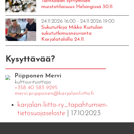
Talvisodan syttymisen
muistotilaisuus Helsingissä 30.11.
24.11.2026 16:00 - 24.11.2026 19:00
Sukututkija Mikko Kuitulan
sukututkimusneuvonta
Karjalatalolla 24.11.
Kysyttävää?
Piipponen Mervi
kulttuurituottaja
+358 40 583 9295
mervi.​piipponen@​kar​jala​nlii​tto.​fi
karjalan-liitto-ry_tapahtumien-
tietosuojaseloste
| 17.10.2023