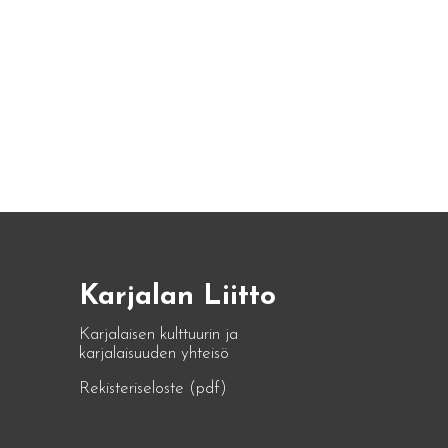
Karjalan Liitto
Karjalaisen kulttuurin ja
karjalaisuuden yhteisö
Rekisteriseloste (pdf)