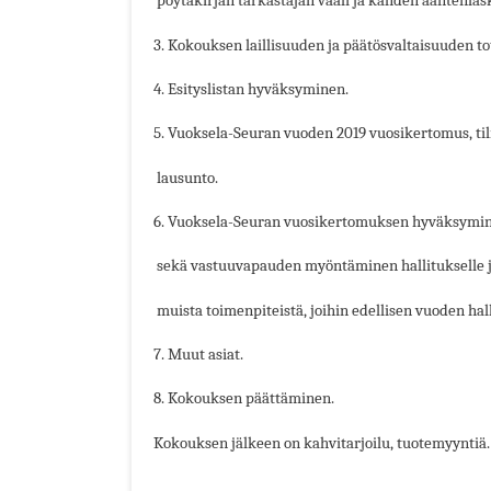
pöytäkirjan tarkastajan vaali ja kahden ääntenlask
3. Kokouksen laillisuuden ja päätösvaltaisuuden t
4. Esityslistan hyväksyminen.
5. Vuoksela-Seuran vuoden 2019 vuosikertomus, tili
lausunto.
6. Vuoksela-Seuran vuosikertomuksen hyväksymin
sekä vastuuvapauden myöntäminen hallitukselle j
muista toimenpiteistä, joihin edellisen vuoden halli
7. Muut asiat.
8. Kokouksen päättäminen.
Kokouksen jälkeen on kahvitarjoilu, tuotemyyntiä.