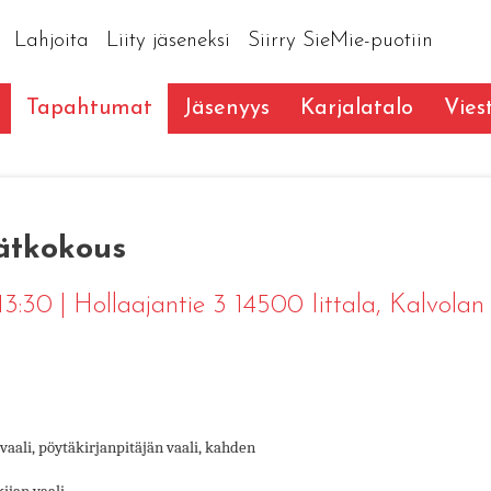
Lahjoita
Liity jäseneksi
Siirry SieMie-puotiin
Tapahtumat
Jäsenyys
Karjalatalo
Vies
ätkokous
 13:30
|
Hollaajantie 3 14500 Iittala
, Kalvolan
aali, pöytäkirjanpitäjän vaali, kahden