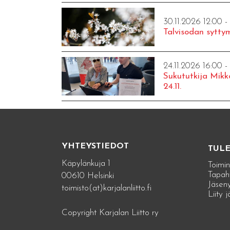
30.11.2026 12:00 -
Talvisodan syttym
24.11.2026 16:00 -
Sukututkija Mikk
24.11.
YHTEYSTIEDOT
TUL
Käpylänkuja 1
Toimin
Tapah
00610 Helsinki
Jäseny
toimisto(at)karjalanliitto.fi
Liity 
Copyright Karjalan Liitto ry