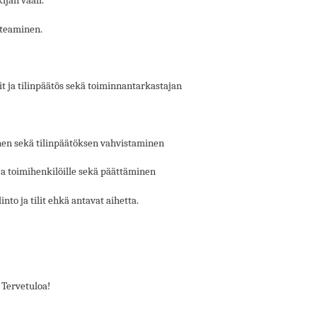
ijan vaali.
oteaminen.
t ja tilinpäätös sekä toiminnantarkastajan
en sekä tilinpäätöksen vahvistaminen
a toimihenkilöille sekä päättäminen
nto ja tilit ehkä antavat aihetta.
 Tervetuloa!