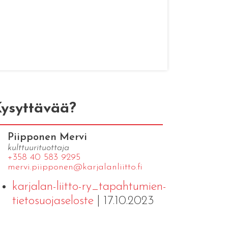
ysyttävää?
Piipponen Mervi
kulttuurituottaja
+358 40 583 9295
mervi.​piipponen@​kar​jala​nlii​tto.​fi
karjalan-liitto-ry_tapahtumien-
tietosuojaseloste
| 17.10.2023