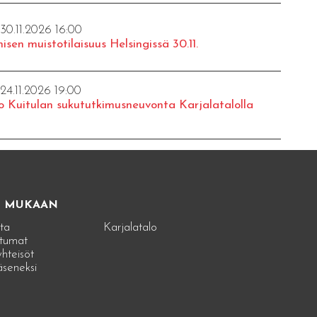
 30.11.2026 16:00
isen muistotilaisuus Helsingissä 30.11.
 24.11.2026 19:00
o Kuitulan sukututkimusneuvonta Karjalatalolla
E MUKAAN
ta
Karjalatalo
tumat
hteisöt
jäseneksi