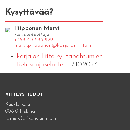
Kysyttävää?
Piipponen Mervi
kulttuurituottaja
+358 40 583 9295
mervi.​piipponen@​kar​jala​nlii​tto.​fi
karjalan-liitto-ry_tapahtumien-
tietosuojaseloste
| 17.10.2023
YHTEYSTIEDOT
Käpylänkuja 1
00610 Helsinki
toimisto(at)karjalanliitto.fi