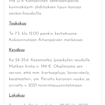
Ma 27.4. Kansallinen Veteraanipäivä:
kunniakäynti yhdistyksen lipun kanssa
sankarihaudoilla
Toukokuu
To 7.5. klo 12.00 pankin kerhohuone:
Kokoonnutaan Äitienpäivän merkeissä
Kesäkuu
Ke 24.-25.6. Kesämatka Jyväskylän seudulle.
Matkan hinta n. 199 €. Ohjelmasta sen
verran, että mm. kiertoajeluja, laivaristeily,
kesäteatteri, ym. Peruttu koronan vuoksi ja
siirretty v. 2021 toimintasuunnitelmaan.
Lokakuu