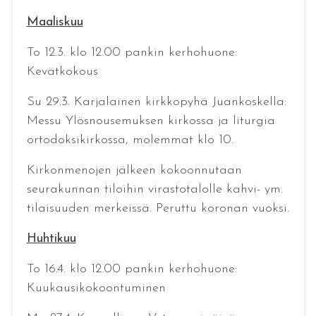
Maaliskuu
To 12.3. klo 12.00 pankin kerhohuone:
Kevätkokous
Su 29.3. Karjalainen kirkkopyhä Juankoskella:
Messu Ylösnousemuksen kirkossa ja liturgia
ortodoksikirkossa, molemmat klo 10.
Kirkonmenojen jälkeen kokoonnutaan
seurakunnan tiloihin virastotalolle kahvi- ym.
tilaisuuden merkeissä. Peruttu koronan vuoksi.
Huhtikuu
To 16.4. klo 12.00 pankin kerhohuone:
Kuukausikokoontuminen