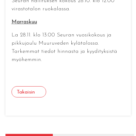
Seuran hallituksen kokous 28.10. klo 12.00
virastotalon ruokalassa.
Marraskuu
La 28.11. klo 13.00 Seuran vuosikokous ja
pikkujoulu Muuruveden kylätalossa.
Tarkemmat tiedot hinnasta ja kyydityksistä
myöhemmin.
Takaisin