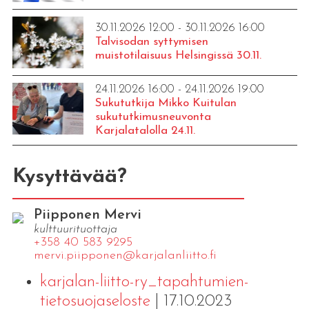
30.11.2026 12:00 - 30.11.2026 16:00
Talvisodan syttymisen
muistotilaisuus Helsingissä 30.11.
24.11.2026 16:00 - 24.11.2026 19:00
Sukututkija Mikko Kuitulan
sukututkimusneuvonta
Karjalatalolla 24.11.
Kysyttävää?
Piipponen Mervi
kulttuurituottaja
+358 40 583 9295
mervi.​piipponen@​kar​jala​nlii​tto.​fi
karjalan-liitto-ry_tapahtumien-
tietosuojaseloste
| 17.10.2023