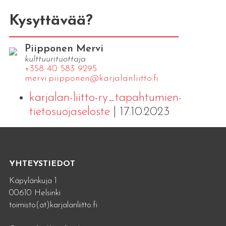
Kysyttävää?
Piipponen Mervi
kulttuurituottaja
+358 40 583 9295
mervi.​piipponen@​kar​jala​nlii​tto.​fi
karjalan-liitto-ry_tapahtumien-
tietosuojaseloste
| 17.10.2023
YHTEYSTIEDOT
Käpylänkuja 1
00610 Helsinki
toimisto(at)karjalanliitto.fi