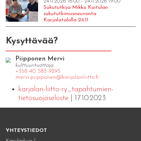
24.11.2026 16:00 - 24.11.2026 19:00
Sukututkija Mikko Kuitulan
sukututkimusneuvonta
Karjalatalolla 24.11.
Kysyttävää?
Piipponen Mervi
kulttuurituottaja
+358 40 583 9295
mervi.​piipponen@​kar​jala​nlii​tto.​fi
karjalan-liitto-ry_tapahtumien-
tietosuojaseloste
| 17.10.2023
YHTEYSTIEDOT
Käpylänkuja 1