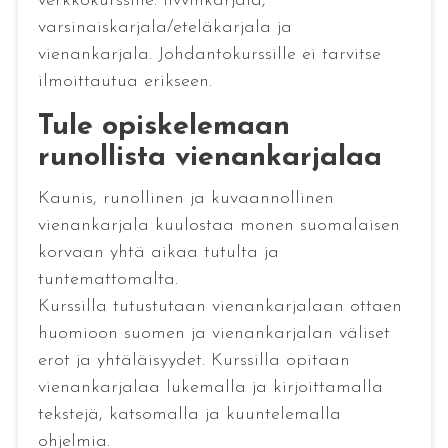
verkkokurssille: livvinkarjala,
varsinaiskarjala/eteläkarjala ja
vienankarjala. Johdantokurssille ei tarvitse
ilmoittautua erikseen.
Tule opiskelemaan
runollista vienankarjalaa
Kaunis, runollinen ja kuvaannollinen
vienankarjala kuulostaa monen suomalaisen
korvaan yhtä aikaa tutulta ja
tuntemattomalta.
Kurssilla tutustutaan vienankarjalaan ottaen
huomioon suomen ja vienankarjalan väliset
erot ja yhtäläisyydet. Kurssilla opitaan
vienankarjalaa lukemalla ja kirjoittamalla
tekstejä, katsomalla ja kuuntelemalla
ohjelmia.