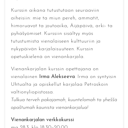
Kurssin aikana tutustutaan seuraaviin
aiheisiin: mie ta miun pereh, ammatit,
himoruavot ta joutoaika, Äijäpäivä, arki- ta
pyhäšyömiset. Kurssiin sisältyy myös
tutustumista vienalaiseen kulttuuriin ja
nykypäivän karjalaisuuteen. Kurssin
opetuskielenä on vienankarjala.
Vienankarjalan kurssin opettajana on
vienalainen
Irma Alekseeva
. Irma on syntyisin
Uhtualta ja opiskellut karjalaa Petroskoin
valtionyliopistossa.
Tulkua terveh pakajamah, kuuntelomah ta yheššä
opaštumah kaunista vienankarjalua!
Vienankarjalan verkkokurssi
ma 28.3. klo 18.30–20.00