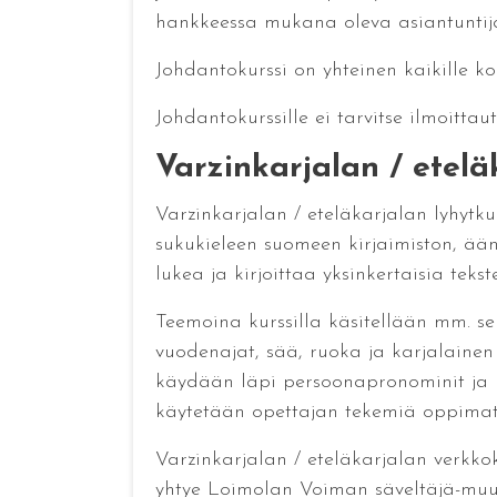
hankkeessa mukana oleva asiantuntij
Johdantokurssi on yhteinen kaikille kol
Johdantokurssille ei tarvitse ilmoittau
Varzinkarjalan / etelä
Varzinkarjalan / eteläkarjalan lyhyt
sukukieleen suomeen kirjaimiston, ään
lukea ja kirjoittaa yksinkertaisia tekste
Teemoina kurssilla käsitellään mm. seu
vuodenajat, sää, ruoka ja karjalainen 
käydään läpi persoonapronominit ja ni
käytetään opettajan tekemiä oppimat
Varzinkarjalan / eteläkarjalan verkko
yhtye Loimolan Voiman säveltäjä-muusi