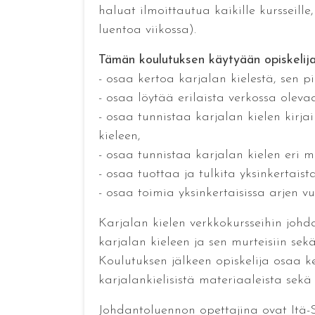
haluat ilmoittautua kaikille kursseille
luentoa viikossa).
Tämän koulutuksen käytyään opiskelij
- osaa kertoa karjalan kielestä, sen pi
- osaa löytää erilaista verkossa olevaa
- osaa tunnistaa karjalan kielen kirjai
kieleen,
- osaa tunnistaa karjalan kielen eri 
- osaa tuottaa ja tulkita yksinkertaist
- osaa toimia yksinkertaisissa arjen vu
Karjalan kielen verkkokursseihin johda
karjalan kieleen ja sen murteisiin sek
Koulutuksen jälkeen opiskelija osaa ker
karjalankielisistä materiaaleista sekä
Johdantoluennon opettajina ovat Itä-S