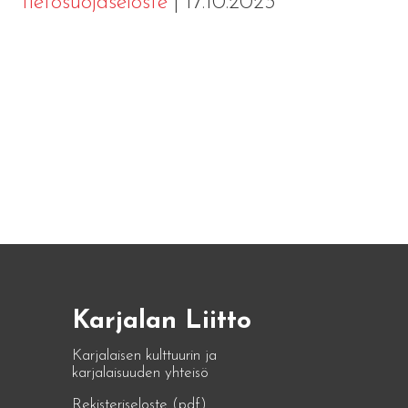
tietosuojaseloste
| 17.10.2023
Karjalan Liitto
Karjalaisen kulttuurin ja
karjalaisuuden yhteisö
Rekisteriseloste (pdf)