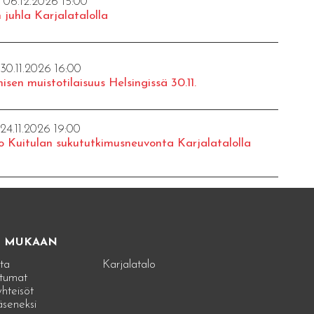
- 06.12.2026 15:00
 juhla Karjalatalolla
 30.11.2026 16:00
isen muistotilaisuus Helsingissä 30.11.
 24.11.2026 19:00
o Kuitulan sukututkimusneuvonta Karjalatalolla
E MUKAAN
ta
Karjalatalo
tumat
hteisöt
jäseneksi