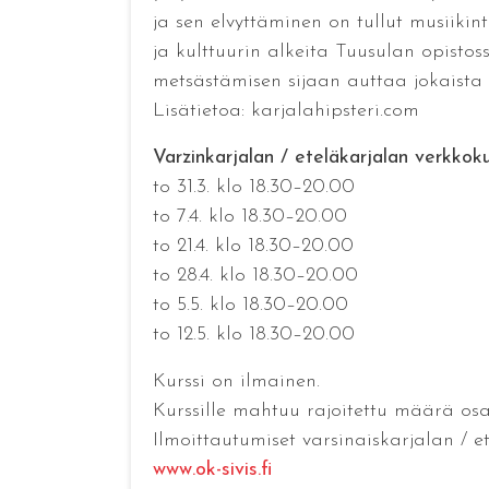
ja sen elvyttäminen on tullut musiikin
ja kulttuurin alkeita Tuusulan opistos
metsästämisen sijaan auttaa jokaista 
Lisätietoa: karjalahipsteri.com
Varzinkarjalan / eteläkarjalan verkkoku
to 31.3. klo 18.30–20.00
to 7.4. klo 18.30–20.00
to 21.4. klo 18.30–20.00
to 28.4. klo 18.30–20.00
to 5.5. klo 18.30–20.00
to 12.5. klo 18.30–20.00
Kurssi on ilmainen.
Kurssille mahtuu rajoitettu määrä osall
Ilmoittautumiset varsinaiskarjalan / e
www.ok-sivis.fi