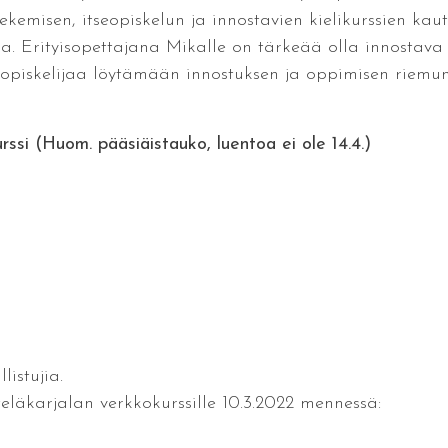
tekemisen, itseopiskelun ja innostavien kielikurssien kau
sa. Erityisopettajana Mikalle on tärkeää olla innostava 
opiskelijaa löytämään innostuksen ja oppimisen riemun
rssi (Huom. pääsiäistauko, luentoa ei ole 14.4.)
istujia.
teläkarjalan verkkokurssille 10.3.2022 mennessä: