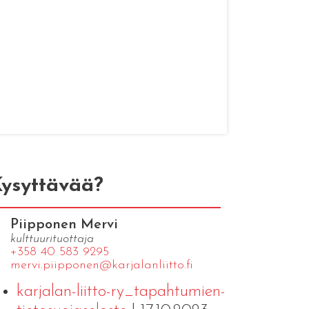
ysyttävää?
Piipponen Mervi
kulttuurituottaja
+358 40 583 9295
mervi.​piipponen@​kar​jala​nlii​tto.​fi
karjalan-liitto-ry_tapahtumien-