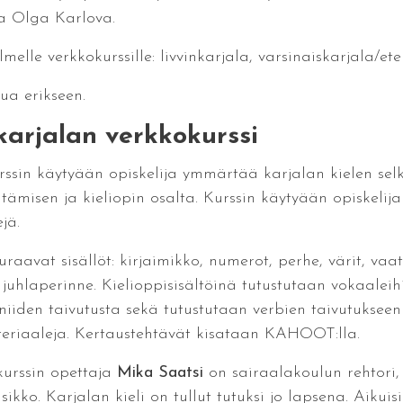
a Olga Karlova.
melle verkkokurssille: livvinkarjala, varsinaiskarjala/et
tua erikseen.
karjalan verkkokurssi
kurssin käytyään opiskelija ymmärtää karjalan kielen 
tämisen ja kieliopin osalta. Kurssin käytyään opiskelij
jä.
raavat sisällöt: kirjaimikko, numerot, perhe, värit, vaat
juhlaperinne. Kielioppisisältöinä tutustutaan vokaaleihin
iden taivutusta sekä tutustutaan verbien taivutukseen 
eriaaleja. Kertaustehtävät kisataan KAHOOT:lla.
kurssin opettaja
Mika Saatsi
on sairaalakoulun rehtori, 
kko. Karjalan kieli on tullut tutuksi jo lapsena. Aikuis