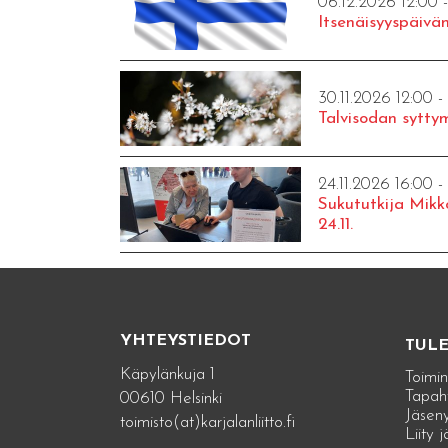
06.12.2026 12:00 
Itsenäisyyspäivän
30.11.2026 12:00 -
Talvisodan syttym
24.11.2026 16:00 -
Sukututkija Mikk
24.11.
YHTEYSTIEDOT
TUL
Käpylänkuja 1
Toimin
Tapah
00610 Helsinki
Jäseny
toimisto(at)karjalanliitto.fi
Liity 