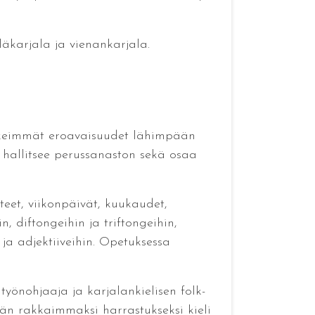
eläkarjala ja vienankarjala.
selkeimmät eroavaisuudet lähimpään
a hallitsee perussanaston sekä osaa
teet, viikonpäivät, kuukaudet,
, diftongeihin ja triftongeihin,
ja adjektiiveihin. Opetuksessa
työnohjaaja ja karjalankielisen folk-
iän rakkaimmaksi harrastukseksi kieli