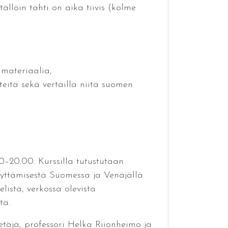
tällöin tahti on aika tiivis (kolme
ä materiaalia,
rteitä sekä vertailla niitä suomen
30–20.00. Kurssilla tutustutaan
lvyttämisestä Suomessa ja Venäjällä.
listä, verkossa olevista
tä.
täjä, professori Helka Riionheimo ja