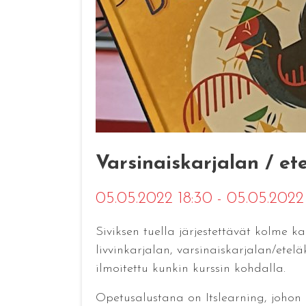
Varsinaiskarjalan / et
05.05.2022 18:30 - 05.05.202
Siviksen tuella järjestettävät kolme k
livvinkarjalan, varsinaiskarjalan/ete
ilmoitettu kunkin kurssin kohdalla.
Opetusalustana on Itslearning, johon 