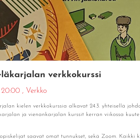
eläkarjalan verkkokurssi
2 20:00
, Verkko
arjalan kielen verkkokurssia alkavat 24.3. yhteisellä joh
läkarjalan ja vienankarjalan kurssit kerran viikossa ku
opiskelijat saavat omat tunnukset, sekä Zoom. Kaikki ku