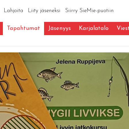
Lahjoita
Liity jäseneksi
Siirry SieMie-puotiin
Tapahtumat
Jäsenyys
Karjalatalo
Vies