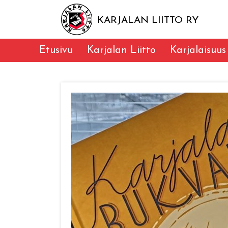
KARJALAN LIITTO RY
Etusivu
Karjalan Liitto
Karjalaisuus