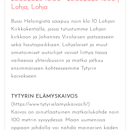
Lohja
, Lohja
Bussi Helsingistä saapuu noin klo 10 Lohjan
Kirkkokentälle, jossa tutustumme Lohjan
kirkkoon ja Johannes Virolaisen patsaaseen
sekä hautapaikkaan. Lohjalaiset ja muut
omatoimiset autoilijat voivat liittyä tässä
vaiheessa yhteisbussiin ja matka jatkuu
ensimmäiseen kohteeseemme Tytyrin
kaivokseen.
TYTYRIN ELÄMYSKAIVOS
(https://www.tytyrielamyskaivos.fi/)
Kaivos on ainutlaatuinen matkailukohde noin
100 metrin syvyydessä. Maan uumenissa
oppaan johdolla voi nähdä mainarien käden