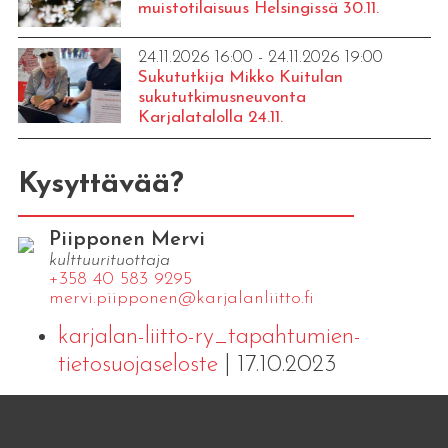
muistotilaisuus Helsingissä 30.11.
24.11.2026 16:00 - 24.11.2026 19:00
Sukututkija Mikko Kuitulan
sukututkimusneuvonta
Karjalatalolla 24.11.
Kysyttävää?
Piipponen Mervi
kulttuurituottaja
+358 40 583 9295
mervi.​piipponen@​kar​jala​nlii​tto.​fi
karjalan-liitto-ry_tapahtumien-
tietosuojaseloste
| 17.10.2023