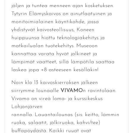
jäljen ja tuntea menneen ajan kosketuksen.
Tytyrin Elämyskaivos on ainutlaatuinen ja
monitoimialainen käyntikohde, jossa
yhdistyvät kaivosteollisuus, Koneen
huippuunsa hiottu teknologiakehitys ja
matkailualan tuotekehitys. Museoon
kannattaa varata hyvät jalkineet ja
lämpimät vaatteet, sillä lämpötila saattaa
laskea jopa +8 asteeseen kesälläkin!
Noin klo 13 kaivoskierroksen jälkeen
siirrymme lounaalle
VIVAMO
n ravintolaan.
Vivamo on vireä loma- ja kurssikeskus
Lohjanjärven
rannalla. Lauantailounas (sis. keitto, lämmin
ruoka, salaatit, jälkiruoka, kahvi/tee)
buffapöydästä. Kaikki ruuat ovat