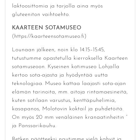
laktoosittomia ja tarjolla aina myös
gluteeniton vaihtoehto.
KAARTEEN SOTAMUSEO
(https://kaarteensotamuseo.fi)
Lounaan jälkeen, noin klo 14.15–15.45,
tutustumme opastetulla kierroksella Kaarteen
sotamuseoon. Kyseinen kotimuseo Lohjalla
kertoo sota-ajasta ja hyödyntää uutta
teknologiaa. Museo kattaa laajasti sota-ajan
elämän tarinoita, mm. aitoja rintamaesineitä,
kuten sotilaan varustus, kenttäpuhelimia,
kasapanos, Molotovin koktail ja puhdetöitä.
On myös 20 mm venäläinen kranaatinheitin ”
ja Panssarikauhu.
Retken päätteeksi nautimme vielä kahvit ja