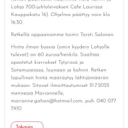
Lohja 700-juhlaleivoksen Cafe Laurissa
Kauppakatu 16). Ohjelma päättyy noin klo
16.30.
Retkellä oppaanamme toimii Torsti Salonen.
Hinta ilman bussia (omin kyydein Lohjalle
tulevat) on 60 euroa/henkilö. Sisältää
opastetut kierrokset Tytyrissä ja
Sotamuseossa, lounaan ja kahvin. Retken
lopullinen hinta määräytyy lähtijämäärän
mukaan. Sitovat ilmoittautumiset 31.7.2023
mennessä Mariannelle,
marianne.gahan@hotmail.com, puh. 040 077
7910.
Takaisin