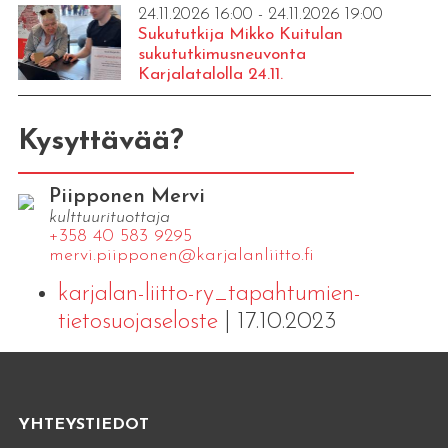
24.11.2026 16:00 - 24.11.2026 19:00
Sukututkija Mikko Kuitulan
sukututkimusneuvonta
Karjalatalolla 24.11.
Kysyttävää?
Piipponen Mervi
kulttuurituottaja
+358 40 583 9295
mervi.​piipponen@​kar​jala​nlii​tto.​fi
karjalan-liitto-ry_tapahtumien-
tietosuojaseloste
| 17.10.2023
YHTEYSTIEDOT