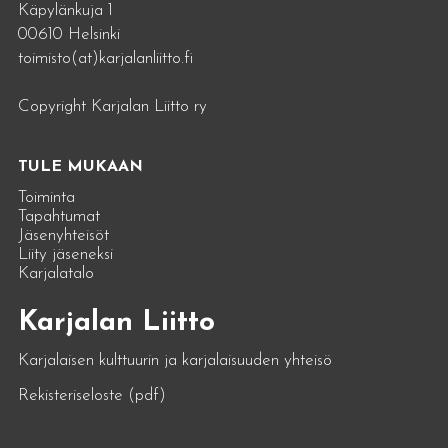
Käpylänkuja 1
00610 Helsinki
toimisto(at)karjalanliitto.fi
Copyright Karjalan Liitto ry
TULE MUKAAN
Toiminta
Tapahtumat
Jäsenyhteisöt
Liity jäseneksi
Karjalatalo
Karjalan Liitto
Karjalaisen kulttuurin ja karjalaisuuden yhteisö
Rekisteriseloste (pdf)