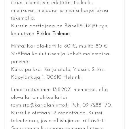
itkun tekemiseen edetään itkukieli-,
mielikuva-, melodia- ja muita harjoituksia
tekemällä.
Kurssin opettajana on Äänellä Itkijät ry:n
kouluttaja
Pirkko Fihlman
.
Hinta: Karjala-kortilla 60 €, muilta 80 €.
Sisältää koulutuksen ja kahvit molempina
päivinä.
Kurssipaikka: Karjalatalo, Yläsali, 2. krs,
Käpylänkuja 1, 00610 Helsinki.
Ilmoittautuminen 13.8.2021 mennessä, alla
olevalla lomakkeella tai
toimisto@karjalanliitto.fi. Puh. 09 7288 170.
Kurssille otetaan 12 osanottajaa. Kurssi
toteutetaan, jos osallistujia on riittävästi.
Seuraamme koronaepidemiaan liittyviä