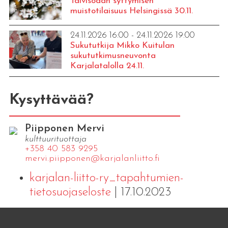
Talvisodan syttymisen
muistotilaisuus Helsingissä 30.11.
24.11.2026 16:00 - 24.11.2026 19:00
Sukututkija Mikko Kuitulan
sukututkimusneuvonta
Karjalatalolla 24.11.
Kysyttävää?
Piipponen Mervi
kulttuurituottaja
+358 40 583 9295
mervi.​piipponen@​kar​jala​nlii​tto.​fi
karjalan-liitto-ry_tapahtumien-
tietosuojaseloste
| 17.10.2023