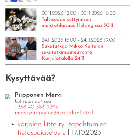
30.11.2026 12:00 - 30.11.2026 16:00
Talvisodan syttymisen
muistotilaisuus Helsingissä 30.11.
24.11.2026 16:00 - 24.11.2026 19:00
Sukututkija Mikko Kuitulan
sukututkimusneuvonta
Karjalatalolla 24.11.
Kysyttävää?
Piipponen Mervi
kulttuurituottaja
+358 40 583 9295
mervi.​piipponen@​kar​jala​nlii​tto.​fi
karjalan-liitto-ry_tapahtumien-
tietosuojaseloste
| 17.10.2023