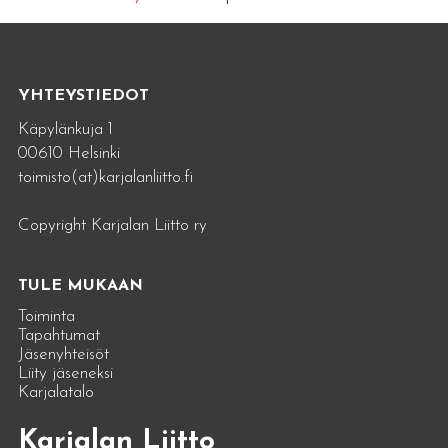
YHTEYSTIEDOT
Käpylänkuja 1
00610 Helsinki
toimisto(at)karjalanliitto.fi
Copyright Karjalan Liitto ry
TULE MUKAAN
Toiminta
Tapahtumat
Jäsenyhteisöt
Liity jäseneksi
Karjalatalo
Karjalan Liitto