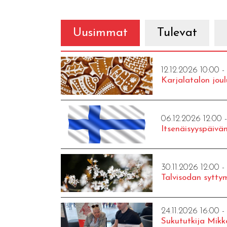
Uusimmat
Tulevat
12.12.2026 10:00 -
Karjalatalon joul
06.12.2026 12:00 
Itsenäisyyspäivän
30.11.2026 12:00 -
Talvisodan syttym
24.11.2026 16:00 -
Sukututkija Mikk