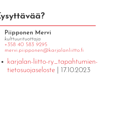
ysyttävää?
Piipponen Mervi
kulttuurituottaja
+358 40 583 9295
mervi.​piipponen@​kar​jala​nlii​tto.​fi
karjalan-liitto-ry_tapahtumien-
tietosuojaseloste
| 17.10.2023