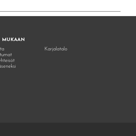
E MUKAAN
ta
Karjalatalo
tumat
hteisöt
jäseneksi