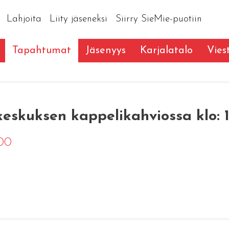
Lahjoita
Liity jäseneksi
Siirry SieMie-puotiin
Tapahtumat
Jäsenyys
Karjalatalo
Vies
keskuksen kappelikahviossa klo: 
:00