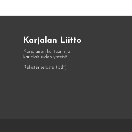
Karjalan Liitto
Karjalaisen kulttuurin ja
karjalaisuuden yhteisö
Rekisteriseloste (pdf)