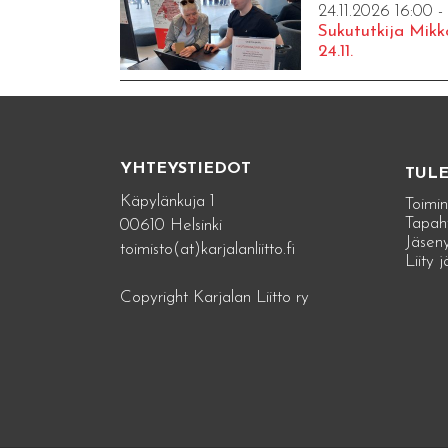
24.11.2026 16:00 -
Sukututkija Mikk
24.11.
YHTEYSTIEDOT
TUL
Käpylänkuja 1
Toimin
Tapah
00610 Helsinki
Jäseny
toimisto(at)karjalanliitto.fi
Liity 
Copyright Karjalan Liitto ry