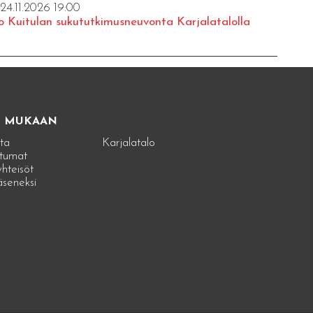
 24.11.2026 19:00
o Kuitulan sukututkimusneuvonta Karjalatalolla
E MUKAAN
ta
Karjalatalo
tumat
hteisöt
jäseneksi