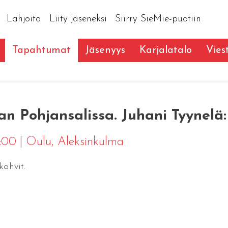
Lahjoita
Liity jäseneksi
Siirry SieMie-puotiin
Tapahtumat
Jäsenyys
Karjalatalo
Vies
an Pohjansalissa. Juhani Tyynelä: 
9:00
|
Oulu
, Aleksinkulma
kahvit.