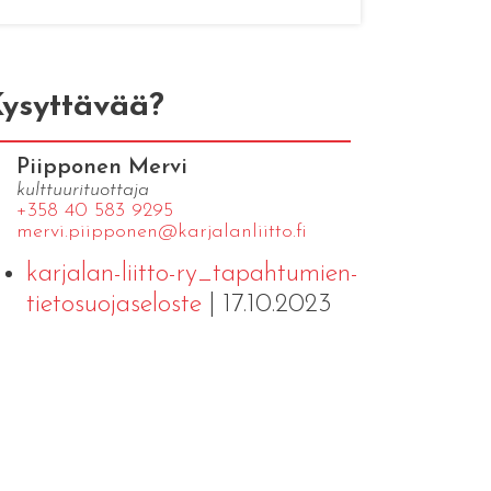
ysyttävää?
Piipponen Mervi
kulttuurituottaja
+358 40 583 9295
mervi.​piipponen@​kar​jala​nlii​tto.​fi
karjalan-liitto-ry_tapahtumien-
tietosuojaseloste
| 17.10.2023