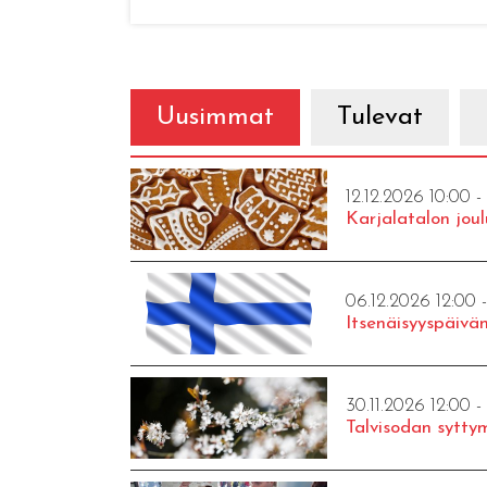
Uusimmat
Tulevat
12.12.2026 10:00 -
Karjalatalon joul
06.12.2026 12:00 
Itsenäisyyspäivän
30.11.2026 12:00 -
Talvisodan syttym