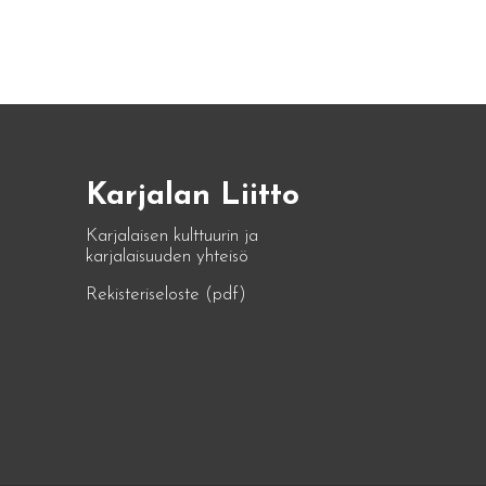
Karjalan Liitto
Karjalaisen kulttuurin ja
karjalaisuuden yhteisö
Rekisteriseloste (pdf)