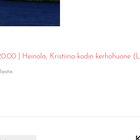
 20:00
|
Heinola
, Kristiina-kodin kerhohuone 
lasta.
K