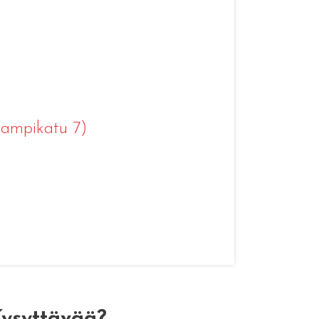
(Lampikatu 7)
ysyttävää?