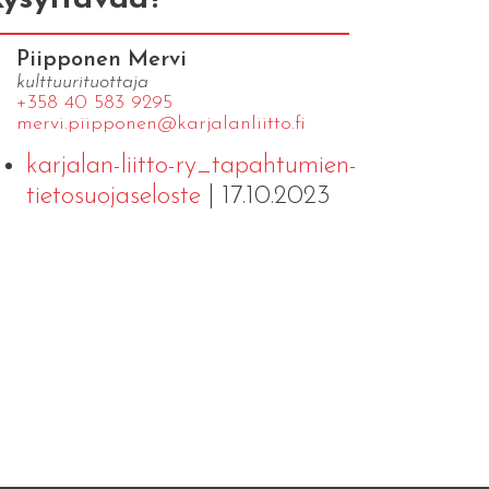
Piipponen Mervi
kulttuurituottaja
+358 40 583 9295
mervi.​piipponen@​kar​jala​nlii​tto.​fi
karjalan-liitto-ry_tapahtumien-
tietosuojaseloste
| 17.10.2023