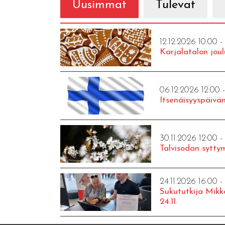
Uusimmat
Tulevat
12.12.2026 10:00 -
Karjalatalon joul
06.12.2026 12:00 
Itsenäisyyspäivän
30.11.2026 12:00 -
Talvisodan syttym
24.11.2026 16:00 -
Sukututkija Mikk
24.11.