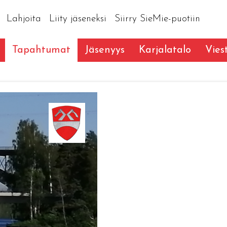
Lahjoita
Liity jäseneksi
Siirry SieMie-puotiin
Tapahtumat
Jäsenyys
Karjalatalo
Vies