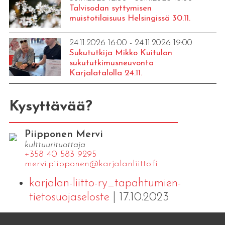
Talvisodan syttymisen
muistotilaisuus Helsingissä 30.11.
24.11.2026 16:00 - 24.11.2026 19:00
Sukututkija Mikko Kuitulan
sukututkimusneuvonta
Karjalatalolla 24.11.
Kysyttävää?
Piipponen Mervi
kulttuurituottaja
+358 40 583 9295
mervi.​piipponen@​kar​jala​nlii​tto.​fi
karjalan-liitto-ry_tapahtumien-
tietosuojaseloste
| 17.10.2023