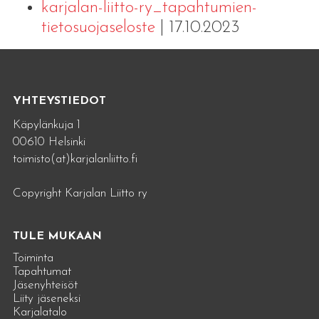
karjalan-liitto-ry_tapahtumien-
tietosuojaseloste
| 17.10.2023
YHTEYSTIEDOT
Käpylänkuja 1
00610 Helsinki
toimisto(at)karjalanliitto.fi
Copyright Karjalan Liitto ry
TULE MUKAAN
Toiminta
Tapahtumat
Jäsenyhteisöt
Liity jäseneksi
Karjalatalo