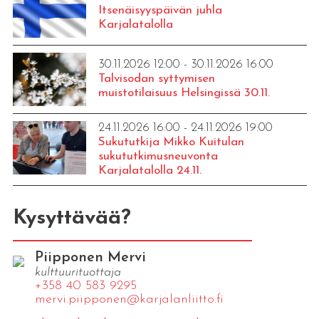
Itsenäisyyspäivän juhla
Karjalatalolla
30.11.2026 12:00 - 30.11.2026 16:00
Talvisodan syttymisen
muistotilaisuus Helsingissä 30.11.
24.11.2026 16:00 - 24.11.2026 19:00
Sukututkija Mikko Kuitulan
sukututkimusneuvonta
Karjalatalolla 24.11.
Kysyttävää?
Piipponen Mervi
kulttuurituottaja
+358 40 583 9295
mervi.​piipponen@​kar​jala​nlii​tto.​fi