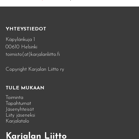
YHTEYSTIEDOT
Käpylänkuja 1
00610 Helsinki
toimisto(at)karjalanliitto.fi
Copyright Karjalan Liitto ry
TULE MUKAAN
Toiminta
Tapahtumat
Jäsenyhteisöt
Liity jäseneksi
Karjalatalo
Karjalan Liitto