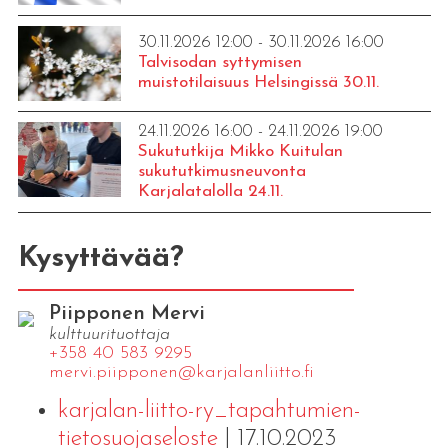
30.11.2026 12:00 - 30.11.2026 16:00
Talvisodan syttymisen
muistotilaisuus Helsingissä 30.11.
24.11.2026 16:00 - 24.11.2026 19:00
Sukututkija Mikko Kuitulan
sukututkimusneuvonta
Karjalatalolla 24.11.
Kysyttävää?
Piipponen Mervi
kulttuurituottaja
+358 40 583 9295
mervi.​piipponen@​kar​jala​nlii​tto.​fi
karjalan-liitto-ry_tapahtumien-
tietosuojaseloste
| 17.10.2023