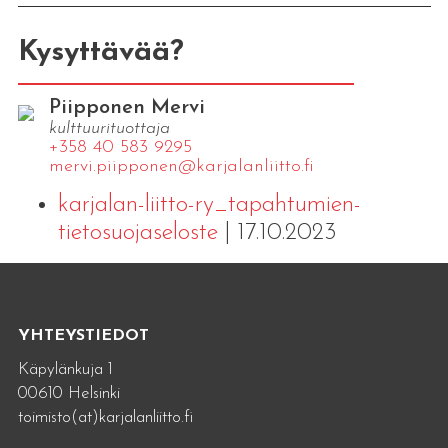
Kysyttävää?
Piipponen Mervi
kulttuurituottaja
+358 40 583 9295
mervi.​piipponen@​kar​jala​nlii​tto.​fi
karjalan-liitto-ry_tapahtumien-
tietosuojaseloste
| 17.10.2023
YHTEYSTIEDOT
Käpylänkuja 1
00610 Helsinki
toimisto(at)karjalanliitto.fi