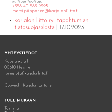
kulttuurituottaja
+358 40 583 9295
mervi.​piipponen@​kar​jala​nlii​tto.​fi
karjalan-liitto-ry_tapahtumien-
tietosuojaseloste
| 17.10.2023
YHTEYSTIEDOT
Käpylänkuja 1
00610 Helsinki
toimisto(at)karjalanliitto.fi
Copyright Karjalan Liitto ry
TULE MUKAAN
Toiminta