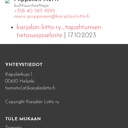
kulttuurituottaja
+358 40 583 9295
mervi.​piipponen@​kar​jala​nlii​tto.​fi
karjalan-liitto-ry_tapahtumien-
tietosuojaseloste
| 17.10.2023
YHTEYSTIEDOT
Käpylänkuja 1
00610 Helsinki
toimisto(at)karjalanliitto.fi
Copyright Karjalan Liitto ry
TULE MUKAAN
Toiminta