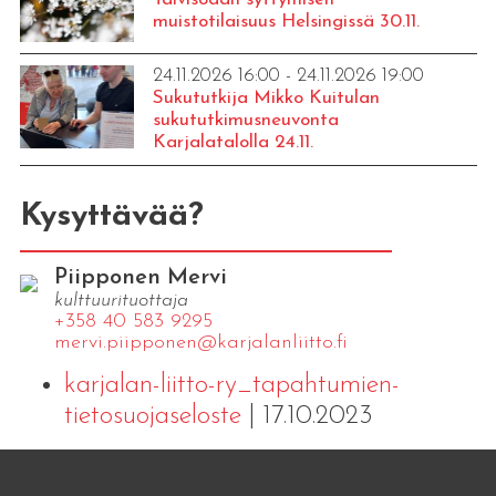
muistotilaisuus Helsingissä 30.11.
24.11.2026 16:00 - 24.11.2026 19:00
Sukututkija Mikko Kuitulan
sukututkimusneuvonta
Karjalatalolla 24.11.
Kysyttävää?
Piipponen Mervi
kulttuurituottaja
+358 40 583 9295
mervi.​piipponen@​kar​jala​nlii​tto.​fi
karjalan-liitto-ry_tapahtumien-
tietosuojaseloste
| 17.10.2023