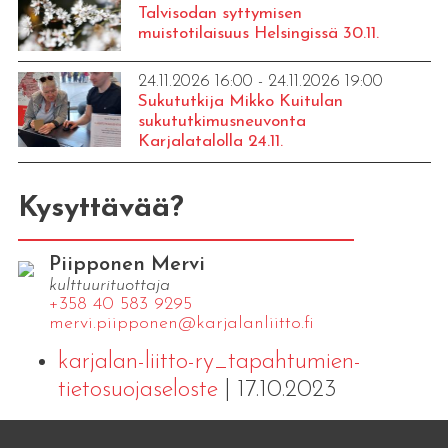
Talvisodan syttymisen
muistotilaisuus Helsingissä 30.11.
24.11.2026 16:00 - 24.11.2026 19:00
Sukututkija Mikko Kuitulan
sukututkimusneuvonta
Karjalatalolla 24.11.
Kysyttävää?
Piipponen Mervi
kulttuurituottaja
+358 40 583 9295
mervi.​piipponen@​kar​jala​nlii​tto.​fi
karjalan-liitto-ry_tapahtumien-
tietosuojaseloste
| 17.10.2023