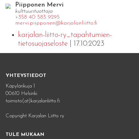
Piipponen Mervi
kulttuurituottaja
+358 40 583 9295
mervi.​piipponen@​kar​jala​nlii​tto.​fi
karjalan-liitto-ry_tapahtumien-
tietosuojaseloste
| 17.10.2023
YHTEYSTIEDOT
Käpylänkuja 1
00610 Helsinki
toimisto(at)karjalanliitto.fi
Copyright Karjalan Liitto ry
TULE MUKAAN