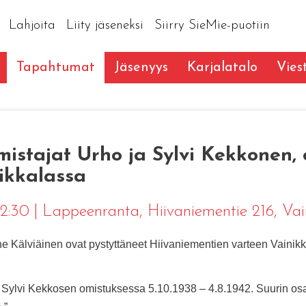
Lahjoita
Liity jäseneksi
Siirry SieMie-puotiin
Tapahtumat
Jäsenyys
Karjalatalo
Vies
mistajat Urho ja Sylvi Kekkonen,
nikkalassa
12:30
|
Lappeenranta
, Hiivaniementie 216, Vai
e Kälviäinen ovat pystyttäneet Hiivaniementien varteen Vainikk
a Sylvi Kekkosen omistuksessa 5.10.1938 – 4.8.1942. Suurin osa 