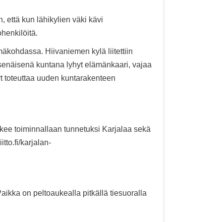
, että kun lähikylien väki kävi
ohenkilöitä.
mäkohdassa. Hiivaniemen kylä liitettiin
 itsenäisenä kuntana lyhyt elämänkaari, vajaa
yt toteuttaa uuden kuntarakenteen
tekee toiminnallaan tunnetuksi Karjalaa sekä
tto.fi/karjalan-
aikka on peltoaukealla pitkällä tiesuoralla