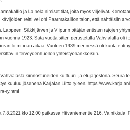
.”
kallio ja Lainela nimiset tilat, joita myös viljelivät. Kerrotaan
ävijöiden reitti vei ohi Paarmakallion talon, että nähtäisiin arv
, Lappeen, Säkkijärven ja Viipurin pitäjän entisten rajojen yhty
aan vuonna 1923.
Sata vuotta sitten perustetulla Vahvialalla oli
 vireän toiminnan aikaa. Vuoteen 1939 mennessä oli kunta ehtin
rkittäviin terveydenhuollon yhteistyöhankkeisiin.
 Vahvialasta kiinnostuneiden kulttuuri- ja etujärjestönä. Seura 
stys kuuluu jäsenenä Karjalan Liitto ry:een. https://www.karjalanlii
ra-ry.html
la 7.8.2021 klo 12.00 paikassa Hiivaniementie 216, Vainikkala. P