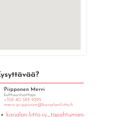
ysyttävää?
Piipponen Mervi
kulttuurituottaja
+358 40 583 9295
mervi.​piipponen@​kar​jala​nlii​tto.​fi
karjalan-liitto-ry_tapahtumien-