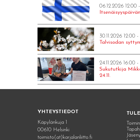
06.12.2026 12:00 
Itsenäisyyspäivän
30.11.2026 12:00 -
Talvisodan syttym
24.11.2026 16:00 -
Sukututkija Mikk
24.11.
YHTEYSTIEDOT
TUL
Käpylänkuja 1
Toimin
Tapah
00610 Helsinki
Jäseny
toimisto(at)karjalanliitto.fi