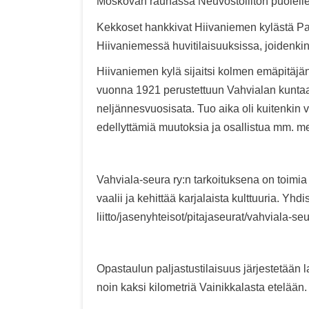
Moskovan rauhassa Neuvostoliiton puolelle
Kekkoset hankkivat Hiivaniemen kylästä Paarma
Hiivaniemessä huvitilaisuuksissa, joidenkin k
Hiivaniemen kylä sijaitsi kolmen emäpitäjän
vuonna 1921 perustettuun Vahvialan kunt
neljännesvuosisata. Tuo aika oli kuitenkin
edellyttämiä muutoksia ja osallistua mm. me
Vahviala-seura ry:n tarkoituksena on toimia
vaalii ja kehittää karjalaista kulttuuria. Yhdi
liitto/jasenyhteisot/pitajaseurat/vahviala-seu
Opastaulun paljastustilaisuus järjestetään 
noin kaksi kilometriä Vainikkalasta etelään.