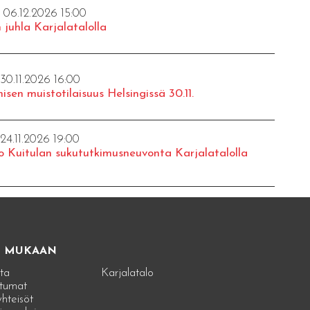
- 06.12.2026 15:00
 juhla Karjalatalolla
 30.11.2026 16:00
isen muistotilaisuus Helsingissä 30.11.
 24.11.2026 19:00
o Kuitulan sukututkimusneuvonta Karjalatalolla
E MUKAAN
ta
Karjalatalo
tumat
hteisöt