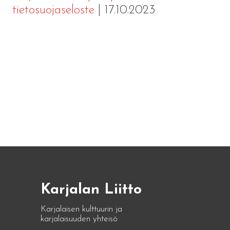
tietosuojaseloste
| 17.10.2023
Karjalan Liitto
Karjalaisen kulttuurin ja
karjalaisuuden yhteisö