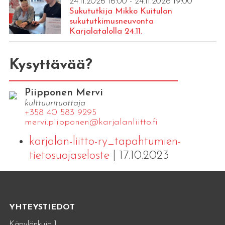
24.11.2026 16:00 - 24.11.2026 19:00
Sukututkija Mikko Kuitulan
sukututkimusneuvonta
Karjalatalolla 24.11.
Kysyttävää?
Piipponen Mervi
kulttuurituottaja
+358 40 583 9295
mervi.​piipponen@​kar​jala​nlii​tto.​fi
karjalan-liitto-ry_tapahtumien-
tietosuojaseloste
| 17.10.2023
YHTEYSTIEDOT
Käpylänkuja 1