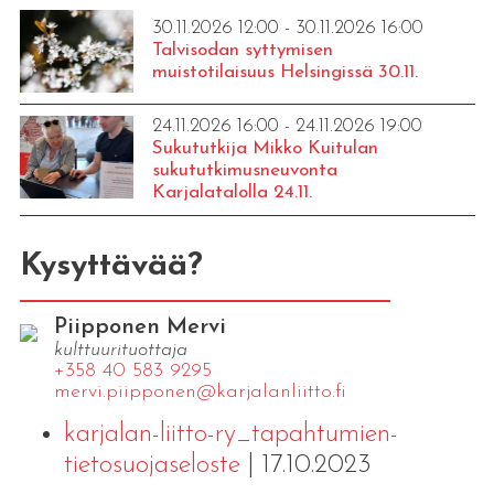
30.11.2026 12:00 - 30.11.2026 16:00
Talvisodan syttymisen
muistotilaisuus Helsingissä 30.11.
24.11.2026 16:00 - 24.11.2026 19:00
Sukututkija Mikko Kuitulan
sukututkimusneuvonta
Karjalatalolla 24.11.
Kysyttävää?
Piipponen Mervi
kulttuurituottaja
+358 40 583 9295
mervi.​piipponen@​kar​jala​nlii​tto.​fi
karjalan-liitto-ry_tapahtumien-
tietosuojaseloste
| 17.10.2023