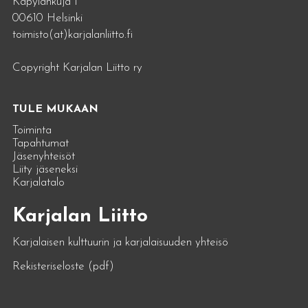
Käpylänkuja 1
00610 Helsinki
toimisto(at)karjalanliitto.fi
Copyright Karjalan Liitto ry
TULE MUKAAN
Toiminta
Tapahtumat
Jäsenyhteisöt
Liity jäseneksi
Karjalatalo
Karjalan Liitto
Karjalaisen kulttuurin ja karjalaisuuden yhteisö
Rekisteriseloste (pdf)