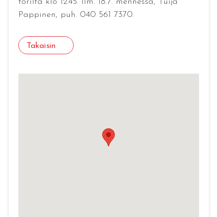
torilta klo 12.45. Ilm. 18.7. mennessä, Tuija
Pappinen, puh. 040 561 7370.
Takaisin