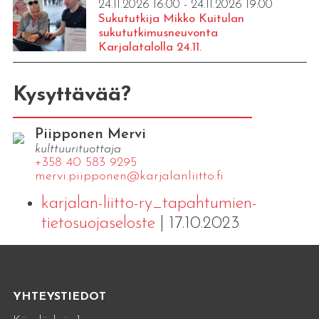
24.11.2026 16:00 - 24.11.2026 19:00
Sukututkija Mikko Kuitulan
sukututkimusneuvonta
Karjalatalolla 24.11.
Kysyttävää?
Piipponen Mervi
kulttuurituottaja
+358 40 583 9295
mervi.​piipponen@​kar​jala​nlii​tto.​fi
karjalan-liitto-ry_tapahtumien-
tietosuojaseloste
| 17.10.2023
YHTEYSTIEDOT