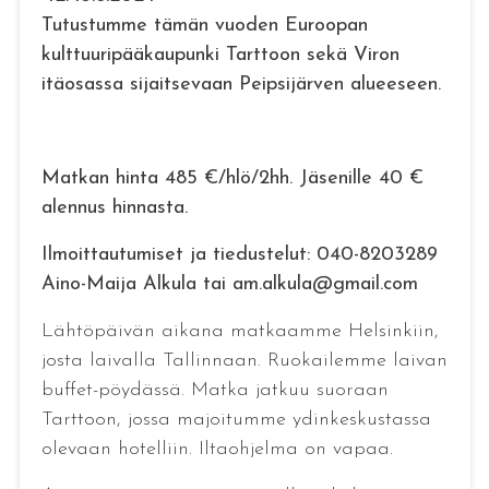
Tutustumme tämän vuoden Euroopan
kulttuuripääkaupunki Tarttoon sekä Viron
itäosassa sijaitsevaan Peipsijärven alueeseen.
Matkan hinta 485 €/hlö/2hh. Jäsenille 40 €
alennus hinnasta.
Ilmoittautumiset ja tiedustelut: 040-8203289
Aino-Maija Alkula tai am.alkula@gmail.com
Lähtöpäivän aikana matkaamme Helsinkiin,
josta laivalla Tallinnaan. Ruokailemme laivan
buffet-pöydässä. Matka jatkuu suoraan
Tarttoon, jossa majoitumme ydinkeskustassa
olevaan hotelliin. Iltaohjelma on vapaa.