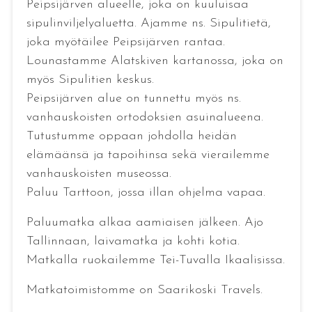
Peipsijärven alueelle, joka on kuuluisaa
sipulinviljelyaluetta. Ajamme ns. Sipulitietä,
joka myötäilee Peipsijärven rantaa.
Lounastamme Alatskiven kartanossa, joka on
myös Sipulitien keskus.
Peipsijärven alue on tunnettu myös ns.
vanhauskoisten ortodoksien asuinalueena.
Tutustumme oppaan johdolla heidän
elämäänsä ja tapoihinsa sekä vierailemme
vanhauskoisten museossa.
Paluu Tarttoon, jossa illan ohjelma vapaa.
Paluumatka alkaa aamiaisen jälkeen. Ajo
Tallinnaan, laivamatka ja kohti kotia.
Matkalla ruokailemme Tei-Tuvalla Ikaalisissa.
Matkatoimistomme on Saarikoski Travels.