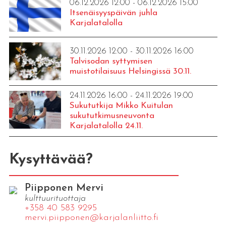
06.12.2026 12:00 - 06.12.2026 15:00
Itsenäisyyspäivän juhla
Karjalatalolla
30.11.2026 12:00 - 30.11.2026 16:00
Talvisodan syttymisen
muistotilaisuus Helsingissä 30.11.
24.11.2026 16:00 - 24.11.2026 19:00
Sukututkija Mikko Kuitulan
sukututkimusneuvonta
Karjalatalolla 24.11.
Kysyttävää?
Piipponen Mervi
kulttuurituottaja
+358 40 583 9295
mervi.​piipponen@​kar​jala​nlii​tto.​fi