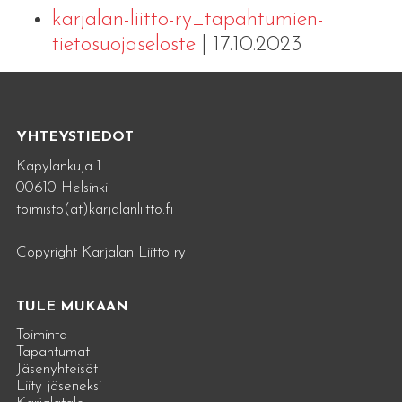
karjalan-liitto-ry_tapahtumien-
tietosuojaseloste
| 17.10.2023
YHTEYSTIEDOT
Käpylänkuja 1
00610 Helsinki
toimisto(at)karjalanliitto.fi
Copyright Karjalan Liitto ry
TULE MUKAAN
Toiminta
Tapahtumat
Jäsenyhteisöt
Liity jäseneksi