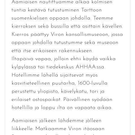
Aamiaisen nautittuamme alkaa kolmisen
tuntia kestävä tutustuminen Tarttoon
suomenkielisen oppaan johdolla. Teemme
kierroksen sekä bussilla että osittain kävellen.
Kierros päättyy Viron kansallismuseoon, jossa
oppaan johdolla tutustumme sekä museoon
että itse erikoiseen rakennukseen.
Iltapäivä vapaa, jolloin ehtii käydä vaikka
kylpylässä tai tiedekeskus AHHAA:ssa.
Hotellimme lähellä sijaitsevat myös
kasvitieteellinen puutarha, 1600-luvulla
perustettu yliopisto, kävelykatu, tori ja
erilaiset ostospaikat. Päivällinen syödään
hotellilla ja loppu ilta on vapaata aikaa.
Aamiaisen jälkeen lähdemme jälleen
liikkeelle. Matkaamme Viron itäosaan