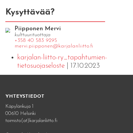
Kysyttävää?
Piipponen Mervi
kulttuurituottaja
+358 40 583 9295
mervi.​piipponen@​kar​jala​nlii​tto.​fi
karjalan-liitto-ry_tapahtumien-
tietosuojaseloste
| 17.10.2023
YHTEYSTIEDOT
Käpylänkuja 1
00610 Helsinki
toimisto(at)karjalanliitto.fi