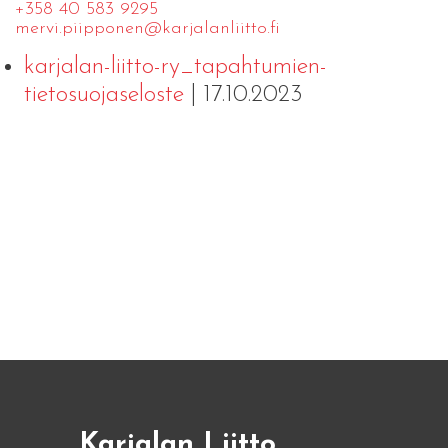
+358 40 583 9295
mervi.​piipponen@​kar​jala​nlii​tto.​fi
karjalan-liitto-ry_tapahtumien-
tietosuojaseloste
| 17.10.2023
Karjalan Liitto