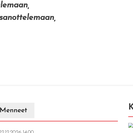
ulemaan,
 sanottelemaan,
K
Menneet
 12.12.2026 14:00