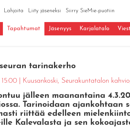
Lahjoita
Liity jäseneksi
Siirry SieMie-puotiin
Tapahtumat
Jäsenyys
Karjalatalo
Vies
seuran tarinakerho
4 15:00
|
Kuusankoski
, Seurakuntatalon kahvio
tuu jälleen maanantaina 4.3.202
ossa. Tarinoidaan ajankohtaan s
masti riittää edelleen mielenkiint
lle Kalevalasta ja sen kokoajasta