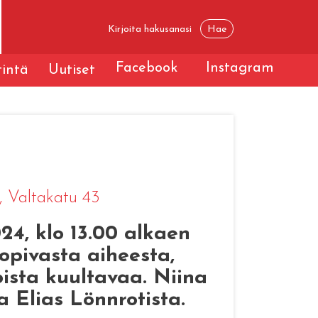
Facebook
Instagram
tintä
Uutiset
, Valtakatu 43
4, klo 13.00 alkaen
opivasta aiheesta,
oista kuultavaa. Niina
 Elias Lönnrotista.