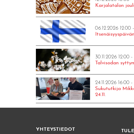
Karjalatalon joul
06.12.2026 12:00 
Itsenäisyyspäivän
30.11.2026 12:00 -
Talvisodan syttym
24.11.2026 16:00 -
Sukututkija Mikk
24.11.
YHTEYSTIEDOT
TUL