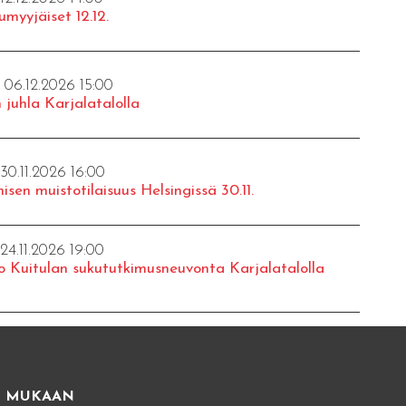
umyyjäiset 12.12.
- 06.12.2026 15:00
 juhla Karjalatalolla
 30.11.2026 16:00
isen muistotilaisuus Helsingissä 30.11.
 24.11.2026 19:00
o Kuitulan sukututkimusneuvonta Karjalatalolla
E MUKAAN