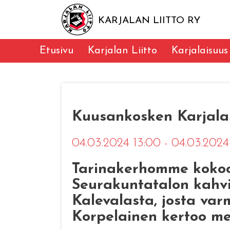
KARJALAN LIITTO RY
Etusivu
Karjalan Liitto
Karjalaisuus
Kuusankosken Karjala
04.03.2024 13:00 - 04.03.202
Tarinakerhomme kokoon
Seurakuntatalon kahvi
Kalevalasta, josta var
Korpelainen kertoo mei