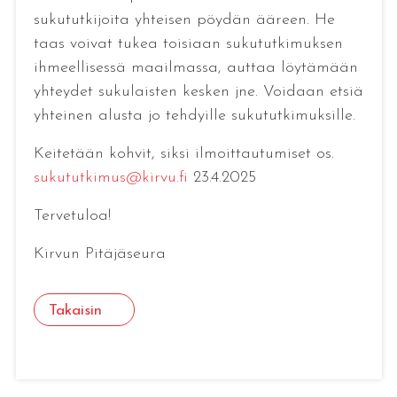
sukututkijoita yhteisen pöydän ääreen. He
taas voivat tukea toisiaan sukututkimuksen
ihmeellisessä maailmassa, auttaa löytämään
yhteydet sukulaisten kesken jne. Voidaan etsiä
yhteinen alusta jo tehdyille sukututkimuksille.
Keitetään kohvit, siksi ilmoittautumiset os.
sukututkimus@kirvu.fi
23.4.2025
Tervetuloa!
Kirvun Pitäjäseura
Takaisin