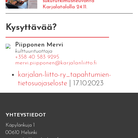
sukututkimusneuvonta
Karjalatalolla 24.11.
Kysyttävää?
Piipponen Mervi
kulttuurituottaja
+358 40 583 9295
mervi.​piipponen@​kar​jala​nlii​tto.​fi
karjalan-liitto-ry_tapahtumien-
tietosuojaseloste
| 17.10.2023
YHTEYSTIEDOT
Käpylänkuja 1
00610 Helsinki