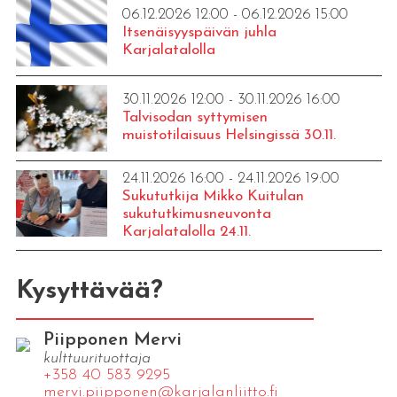
06.12.2026 12:00 - 06.12.2026 15:00
Itsenäisyyspäivän juhla
Karjalatalolla
30.11.2026 12:00 - 30.11.2026 16:00
Talvisodan syttymisen
muistotilaisuus Helsingissä 30.11.
24.11.2026 16:00 - 24.11.2026 19:00
Sukututkija Mikko Kuitulan
sukututkimusneuvonta
Karjalatalolla 24.11.
Kysyttävää?
Piipponen Mervi
kulttuurituottaja
+358 40 583 9295
mervi.​piipponen@​kar​jala​nlii​tto.​fi