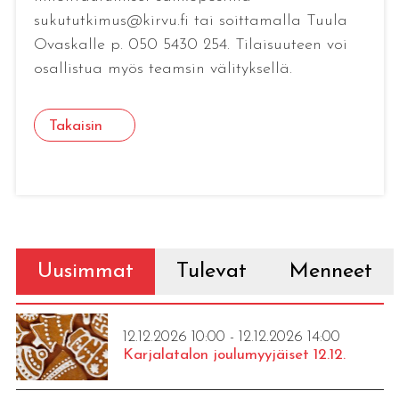
sukututkimus@kirvu.fi tai soittamalla Tuula
Ovaskalle p. 050 5430 254. Tilaisuuteen voi
osallistua myös teamsin välityksellä.
Takaisin
Uusimmat
Tulevat
Menneet
12.12.2026 10:00 - 12.12.2026 14:00
Karjalatalon joulumyyjäiset 12.12.