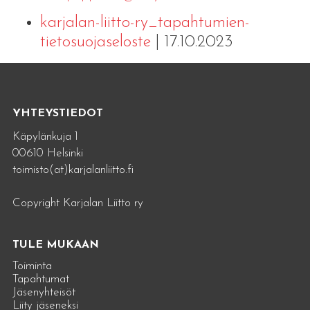
karjalan-liitto-ry_tapahtumien-
tietosuojaseloste
| 17.10.2023
YHTEYSTIEDOT
Käpylänkuja 1
00610 Helsinki
toimisto(at)karjalanliitto.fi
Copyright Karjalan Liitto ry
TULE MUKAAN
Toiminta
Tapahtumat
Jäsenyhteisöt
Liity jäseneksi