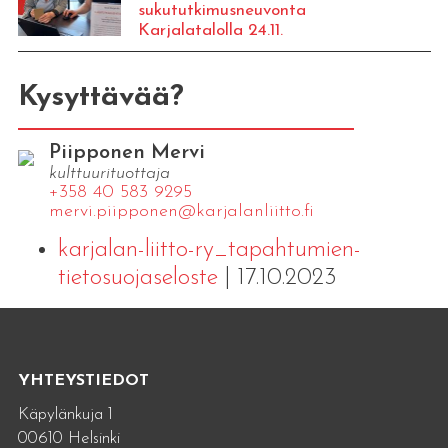
sukututkimusneuvonta
Karjalatalolla 24.11.
Kysyttävää?
Piipponen Mervi
kulttuurituottaja
+358 40 583 9295
mervi.​piipponen@​kar​jala​nlii​tto.​fi
karjalan-liitto-ry_tapahtumien-
tietosuojaseloste
| 17.10.2023
YHTEYSTIEDOT
Käpylänkuja 1
00610 Helsinki