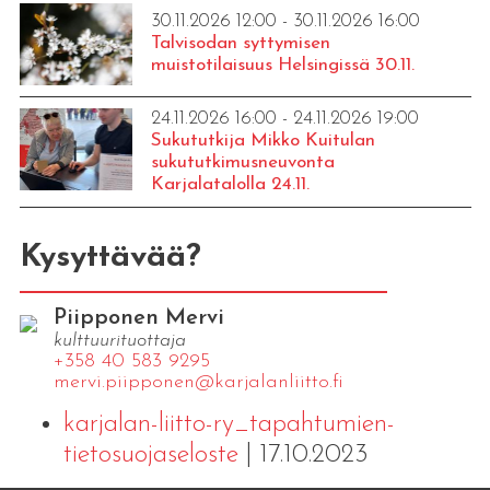
30.11.2026 12:00 - 30.11.2026 16:00
Talvisodan syttymisen
muistotilaisuus Helsingissä 30.11.
24.11.2026 16:00 - 24.11.2026 19:00
Sukututkija Mikko Kuitulan
sukututkimusneuvonta
Karjalatalolla 24.11.
Kysyttävää?
Piipponen Mervi
kulttuurituottaja
+358 40 583 9295
mervi.​piipponen@​kar​jala​nlii​tto.​fi
karjalan-liitto-ry_tapahtumien-
tietosuojaseloste
| 17.10.2023