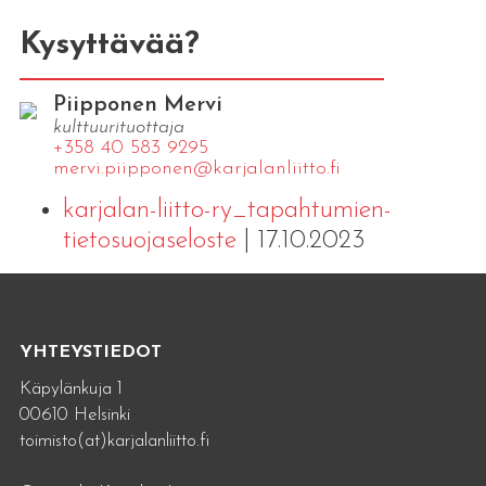
Kysyttävää?
Piipponen Mervi
kulttuurituottaja
+358 40 583 9295
mervi.​piipponen@​kar​jala​nlii​tto.​fi
karjalan-liitto-ry_tapahtumien-
tietosuojaseloste
| 17.10.2023
YHTEYSTIEDOT
Käpylänkuja 1
00610 Helsinki
toimisto(at)karjalanliitto.fi