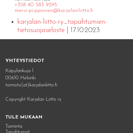
+358 40 583 9295
mervi.​piipponen@​kar​jala​nlii​tto.​fi
karjalan-liitto-ry_tapahtumien-
tietosuojaseloste
| 17.10.2023
YHTEYSTIEDOT
Käpylänkuja 1
00610 Helsinki
toimisto(at)karjalanliitto.fi
Copyright Karjalan Liitto ry
TULE MUKAAN
Toiminta
Tapahtumat