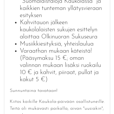
"Suomalaistaloja Kaukolassa" ja
kaikkien tunteman yllätysvieraan
esityksen
Kahvitauon jälkeen
kaukolalaisten sukujen esittelyn
aloittaa Olkinuoran Sukuseura
Musiikkiesityksiä, yhteislaulua
Varaathan mukaan käteistä!
(Pääsymaksu 15 €; oman
valinnan mukaan lisäksi ruokailu
10 € ja kahvit, piiraat, pullat ja
kakut 5 €)
Sunnuntaina tavataan!
Kiitos kaikille Kaukola-päivään osallistuneille.
Teitä oli mukavasti paikalla; aivan "uusiakin";