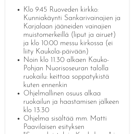
Klo 9:45 Ruoveden kirkko:
Kunniakäynti Sankarivainajien ja
Karjalaan jääneiden vainajien
muistomerkeillä (liput ja airuet)
ja klo 10:00 messu kirkossa (ei
liity Kaukola-päivään)
Noin klo 11.30 alkaen Kauko-
Pohjan Nuorisoseuran talolla
ruokailu: keittoa soppatykistä
kuten ennenkin
Ohjelmallinen osuus alkaa
ruokailun ja haastamisen jälkeen
klo 13.30
Ohjelma sisältää mm. Matti
Paavilaisen esityksen