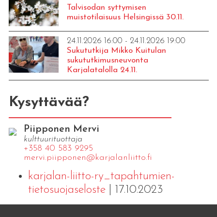
Talvisodan syttymisen
muistotilaisuus Helsingissä 30.11.
24.11.2026 16:00 - 24.11.2026 19:00
Sukututkija Mikko Kuitulan
sukututkimusneuvonta
Karjalatalolla 24.11.
Kysyttävää?
Piipponen Mervi
kulttuurituottaja
+358 40 583 9295
mervi.​piipponen@​kar​jala​nlii​tto.​fi
karjalan-liitto-ry_tapahtumien-
tietosuojaseloste
| 17.10.2023