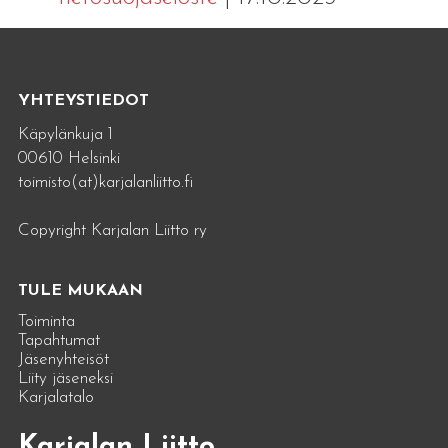
YHTEYSTIEDOT
Käpylänkuja 1
00610 Helsinki
toimisto(at)karjalanliitto.fi
Copyright Karjalan Liitto ry
TULE MUKAAN
Toiminta
Tapahtumat
Jäsenyhteisöt
Liity jäseneksi
Karjalatalo
Karjalan Liitto