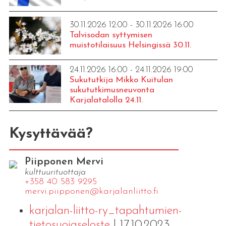
30.11.2026 12:00 - 30.11.2026 16:00
Talvisodan syttymisen
muistotilaisuus Helsingissä 30.11.
24.11.2026 16:00 - 24.11.2026 19:00
Sukututkija Mikko Kuitulan
sukututkimusneuvonta
Karjalatalolla 24.11.
Kysyttävää?
Piipponen Mervi
kulttuurituottaja
+358 40 583 9295
mervi.​piipponen@​kar​jala​nlii​tto.​fi
karjalan-liitto-ry_tapahtumien-
tietosuojaseloste
| 17.10.2023